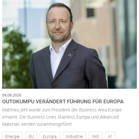
04.08.2026
OUTOKUMPU VERÄNDERT FÜHRUNG FÜR EUROPA
Matthieu Jehl wurde zum President der Business Area Europe
ernannt. Die Business Lines Stainless Europa und Advanced
Materials werden zusammengeführt.
Energie
EU
Europa
Industrie
ING
KI