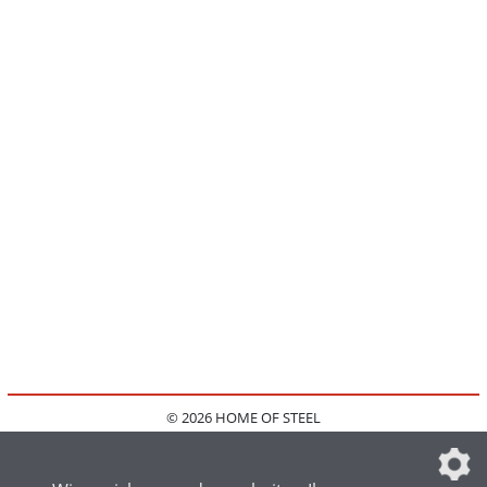
© 2026 HOME OF STEEL
HOME
KONTAKT
MEDIADATEN
DATENSCHUTZ
IMPRESSUM
FAQ
DATENSCHUTZEINSTELLUNGEN