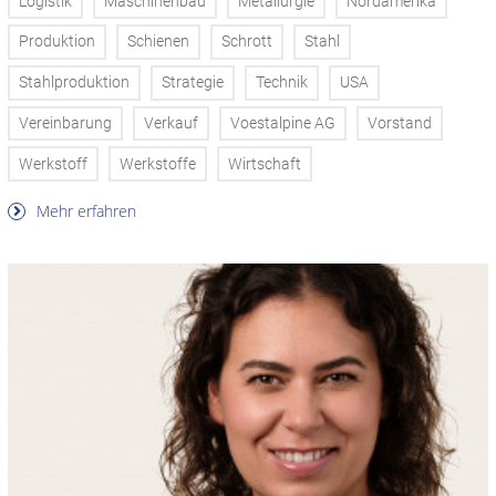
Logistik
Maschinenbau
Metallurgie
Nordamerika
Produktion
Schienen
Schrott
Stahl
Stahlproduktion
Strategie
Technik
USA
Vereinbarung
Verkauf
Voestalpine AG
Vorstand
Werkstoff
Werkstoffe
Wirtschaft
Mehr erfahren