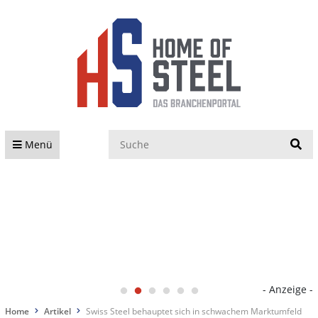
S
Menü
- Anzeige -
Home
Artikel
Swiss Steel behauptet sich in schwachem Marktumfeld