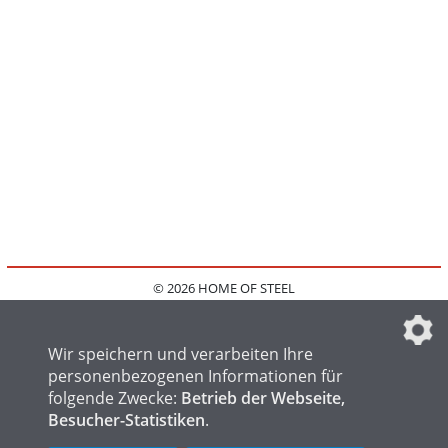
© 2026 HOME OF STEEL
HOME
KONTAKT
MEDIADATEN
DATENSCHUTZ
IMPRESSUM
FAQ
DATENSCHUTZEINSTELLUNGEN
Wir speichern und verarbeiten Ihre
personenbezogenen Informationen für
folgende Zwecke:
Betrieb der Webseite,
Besucher-Statistiken
.
HOME OF WELDING
HOME OF FOUNDRY