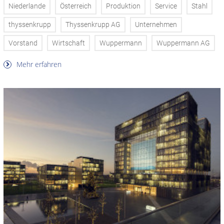
Niederlande
Österreich
Produktion
Service
Stahl
thyssenkrupp
Thyssenkrupp AG
Unternehmen
Vorstand
Wirtschaft
Wuppermann
Wuppermann AG
Mehr erfahren