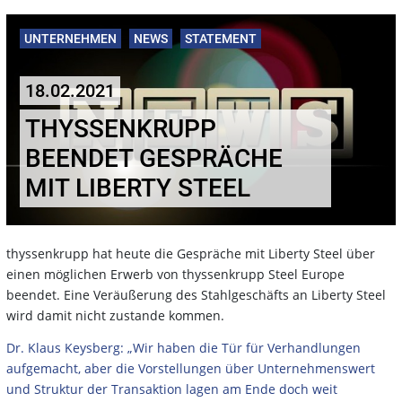
UNTERNEHMEN
NEWS
STATEMENT
18.02.2021
THYSSENKRUPP
BEENDET GESPRÄCHE
MIT LIBERTY STEEL
thyssenkrupp hat heute die Gespräche mit Liberty Steel über
einen möglichen Erwerb von thyssenkrupp Steel Europe
beendet. Eine Veräußerung des Stahlgeschäfts an Liberty Steel
wird damit nicht zustande kommen.
Dr. Klaus Keysberg: „Wir haben die Tür für Verhandlungen
aufgemacht, aber die Vorstellungen über Unternehmenswert
und Struktur der Transaktion lagen am Ende doch weit