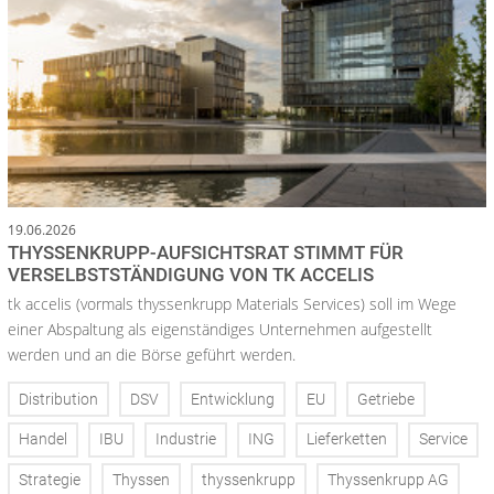
19.06.2026
THYSSENKRUPP-AUFSICHTSRAT STIMMT FÜR
VERSELBSTSTÄNDIGUNG VON TK ACCELIS
tk accelis (vormals thyssenkrupp Materials Services) soll im Wege
einer Abspaltung als eigenständiges Unternehmen aufgestellt
werden und an die Börse geführt werden.
Distribution
DSV
Entwicklung
EU
Getriebe
Handel
IBU
Industrie
ING
Lieferketten
Service
Strategie
Thyssen
thyssenkrupp
Thyssenkrupp AG