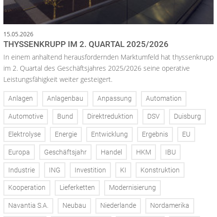
15.05.2026
THYSSENKRUPP IM 2. QUARTAL 2025/2026
In einem anhaltend herausfordernden Marktumfeld hat thyssenkrupp
im 2. Quartal des Geschäftsjahres 2025/2026 seine operative
Leistungsfähigkeit weiter gesteigert.
Anlagen
Anlagenbau
Anpassung
Automation
Automotive
Bund
Direktreduktion
DSV
Duisburg
Elektrolyse
Energie
Entwicklung
Ergebnis
EU
Europa
Geschäftsjahr
Handel
HKM
IBU
Industrie
ING
Investition
KI
Konstruktion
Kooperation
Lieferketten
Modernisierung
Navantia S.A.
Neubau
Niederlande
Nordamerika