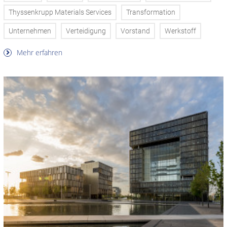
Thyssenkrupp Materials Services
Transformation
Unternehmen
Verteidigung
Vorstand
Werkstoff
Mehr erfahren