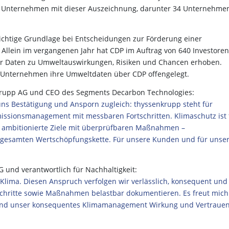
877 Unternehmen mit dieser Auszeichnung, darunter 34 Unternehme
chtige Grundlage bei Entscheidungen zur Förderung einer
 Allein im vergangenen Jahr hat CDP im Auftrag von 640 Investoren
ar Daten zu Umweltauswirkungen, Risiken und Chancen erhoben.
 Unternehmen ihre Umweltdaten über CDP offengelegt.
nkrupp AG und CEO des Segments Decarbon Technologies:
uns Bestätigung und Ansporn zugleich: thyssenkrupp steht für
ssionsmanagement mit messbaren Fortschritten. Klimaschutz ist 
n ambitionierte Ziele mit überprüfbaren Maßnahmen –
r gesamten Wertschöpfungskette. Für unsere Kunden und für unse
 und verantwortlich für Nachhaltigkeit:
ima. Diesen Anspruch verfolgen wir verlässlich, konsequent und
schritte sowie Maßnahmen belastbar dokumentieren. Es freut mich
z und unser konsequentes Klimamanagement Wirkung und Vertraue