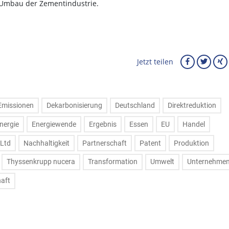
n Umbau der Zementindustrie.
Jetzt teilen
Emissionen
Dekarbonisierung
Deutschland
Direktreduktion
nergie
Energiewende
Ergebnis
Essen
EU
Handel
Ltd
Nachhaltigkeit
Partnerschaft
Patent
Produktion
Thyssenkrupp nucera
Transformation
Umwelt
Unternehme
haft