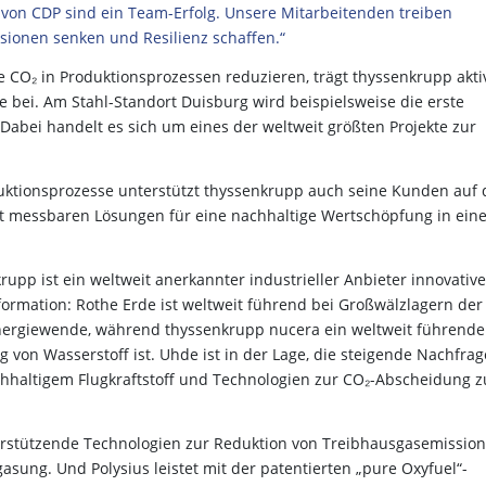
“ von CDP sind ein Team-Erfolg. Unsere Mitarbeitenden treiben
sionen senken und Resilienz schaffen.“
e CO₂ in Produktionsprozessen reduzieren, trägt thyssenkrupp akti
e bei. Am Stahl-Standort Duisburg wird beispielsweise die erste
Dabei handelt es sich um eines der weltweit größten Projekte zur
uktionsprozesse unterstützt thyssenkrupp auch seine Kunden auf
it messbaren Lösungen für eine nachhaltige Wertschöpfung in eine
pp ist ein weltweit anerkannter industrieller Anbieter innovative
ormation: Rothe Erde ist weltweit führend bei Großwälzlagern der
nergiewende, während thyssenkrupp nucera ein weltweit führende
g von Wasserstoff ist. Uhde ist in der Lage, die steigende Nachfrag
altigem Flugkraftstoff und Technologien zur CO₂-Abscheidung z
rstützende Technologien zur Reduktion von Treibhausgasemissio
ung. Und Polysius leistet mit der patentierten „pure Oxyfuel“-