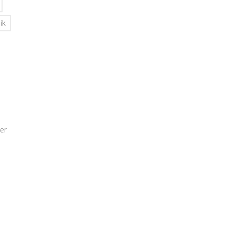
ik
er