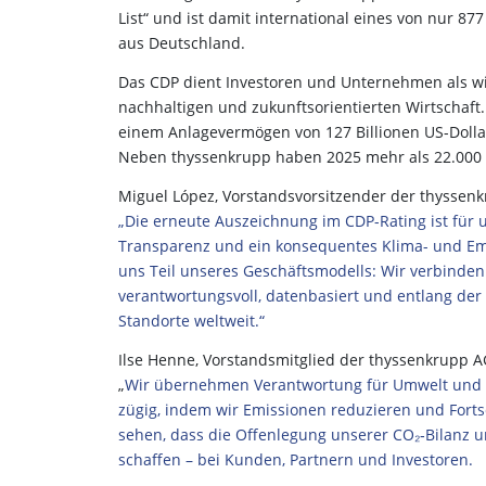
List“ und ist damit international eines von nur 
aus Deutschland.
Das CDP dient Investoren und Unternehmen als wi
nachhaltigen und zukunftsorientierten Wirtschaft.
einem Anlagevermögen von 127 Billionen US-Doll
Neben thyssenkrupp haben 2025 mehr als 22.000
Miguel López, Vorstandsvorsitzender der thysse
„Die erneute Auszeichnung im CDP-Rating ist für 
Transparenz und ein konsequentes Klima- und Emi
uns Teil unseres Geschäftsmodells: Wir verbinde
verantwortungsvoll, datenbasiert und entlang de
Standorte weltweit.“
Ilse Henne, Vorstandsmitglied der thyssenkrupp AG
„
Wir übernehmen Verantwortung für Umwelt und Kl
zügig, indem wir Emissionen reduzieren und Fort
sehen, dass die Offenlegung unserer CO₂‑Bilan
schaffen – bei Kunden, Partnern und Investoren.