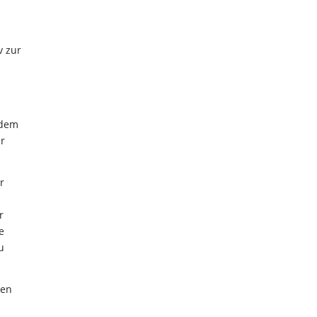
v zur
 dem
r
r
r
e
u
nen