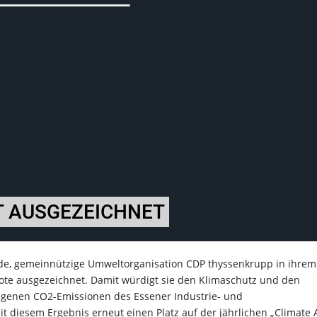
 AUSGEZEICHNET
nde, gemeinnützige Umweltorganisation CDP thyssenkrupp in ihrem
te ausgezeichnet. Damit würdigt sie den Klimaschutz und den
igenen CO2-Emissionen des Essener Industrie- und
t diesem Ergebnis erneut einen Platz auf der jährlichen „Climate 