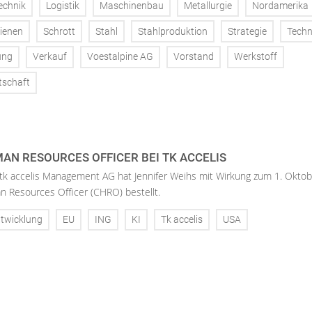
echnik
Logistik
Maschinenbau
Metallurgie
Nordamerika
ienen
Schrott
Stahl
Stahlproduktion
Strategie
Techn
ung
Verkauf
Voestalpine AG
Vorstand
Werkstoff
tschaft
AN RESOURCES OFFICER BEI TK ACCELIS
 tk accelis Management AG hat Jennifer Weihs mit Wirkung zum 1. Oktob
n Resources Officer (CHRO) bestellt.
twicklung
EU
ING
KI
Tk accelis
USA