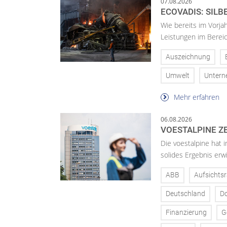
07.08.2026
ECOVADIS: SILB
Wie bereits im Vorja
Leistungen im Bereic
Auszeichnung
Umwelt
Unter
Mehr erfahren
06.08.2026
VOESTALPINE ZE
Die voestalpine hat i
solides Ergebnis erwi
ABB
Aufsichtsr
Deutschland
D
Finanzierung
G