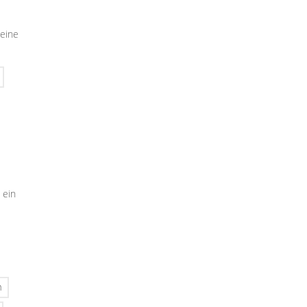
seine
 ein
n