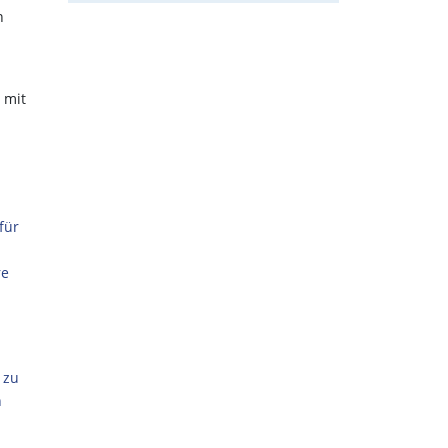
n
 mit
für
re
 zu
n