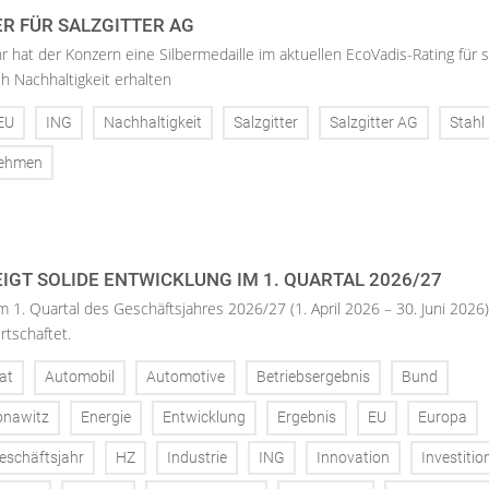
ER FÜR SALZGITTER AG
hr hat der Konzern eine Silbermedaille im aktuellen EcoVadis-Rating für 
h Nachhaltigkeit erhalten
EU
ING
Nachhaltigkeit
Salzgitter
Salzgitter AG
Stahl
nehmen
IGT SOLIDE ENTWICKLUNG IM 1. QUARTAL 2026/27
m 1. Quartal des Geschäftsjahres 2026/27 (1. April 2026 – 30. Juni 2026)
rtschaftet.
at
Automobil
Automotive
Betriebsergebnis
Bund
onawitz
Energie
Entwicklung
Ergebnis
EU
Europa
eschäftsjahr
HZ
Industrie
ING
Innovation
Investitio