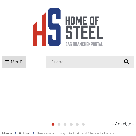
S
Menü
- Anzeige -
Home
Artikel
thyssenkrupp sagt Auftritt auf Messe Tube ab