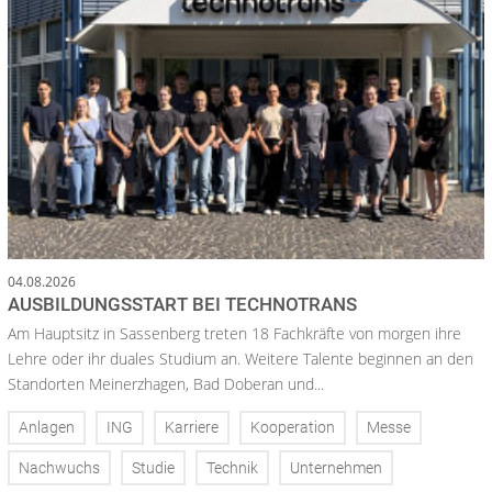
04.08.2026
AUSBILDUNGSSTART BEI TECHNOTRANS
Am Hauptsitz in Sassenberg treten 18 Fachkräfte von morgen ihre
Lehre oder ihr duales Studium an. Weitere Talente beginnen an den
Standorten Meinerzhagen, Bad Doberan und...
Anlagen
ING
Karriere
Kooperation
Messe
Nachwuchs
Studie
Technik
Unternehmen