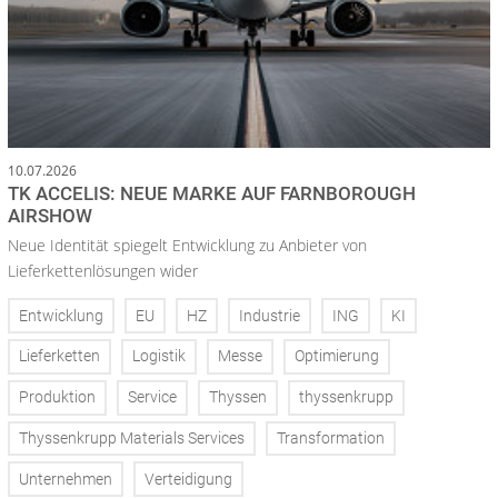
10.07.2026
TK ACCELIS: NEUE MARKE AUF FARNBOROUGH
AIRSHOW
Neue Identität spiegelt Entwicklung zu Anbieter von
Lieferkettenlösungen wider
Entwicklung
EU
HZ
Industrie
ING
KI
Lieferketten
Logistik
Messe
Optimierung
Produktion
Service
Thyssen
thyssenkrupp
Thyssenkrupp Materials Services
Transformation
Unternehmen
Verteidigung