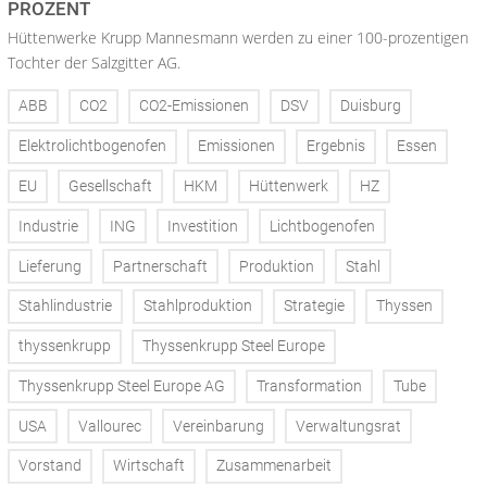
PROZENT
Hüttenwerke Krupp Mannesmann werden zu einer 100-prozentigen
Tochter der Salzgitter AG.
ABB
CO2
CO2-Emissionen
DSV
Duisburg
Elektrolichtbogenofen
Emissionen
Ergebnis
Essen
EU
Gesellschaft
HKM
Hüttenwerk
HZ
Industrie
ING
Investition
Lichtbogenofen
Lieferung
Partnerschaft
Produktion
Stahl
Stahlindustrie
Stahlproduktion
Strategie
Thyssen
thyssenkrupp
Thyssenkrupp Steel Europe
Thyssenkrupp Steel Europe AG
Transformation
Tube
USA
Vallourec
Vereinbarung
Verwaltungsrat
Vorstand
Wirtschaft
Zusammenarbeit