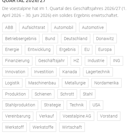
QUARTAL 2026/27
Die voestalpine hat im 1. Quartal des Geschäftsjahres 2026/27 (1.
April 2026 – 30. Juni 2026) ein solides Ergebnis erwirtschaftet.
ABB
Aufsichtsrat
Automobil
Automotive
Betriebsergebnis
Bund
Deutschland
Donawitz
Energie
Entwicklung
Ergebnis
EU
Europa
Finanzierung
Geschäftsjahr
HZ
Industrie
ING
Innovation
Investition
Kanada
Lagertechnik
Logistik
Maschinenbau
Metallurgie
Nordamerika
Produktion
Schienen
Schrott
Stahl
Stahlproduktion
Strategie
Technik
USA
Vereinbarung
Verkauf
Voestalpine AG
Vorstand
Werkstoff
Werkstoffe
Wirtschaft