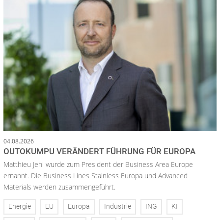
04.08.2026
OUTOKUMPU VERÄNDERT FÜHRUNG FÜR EUROPA
Matthieu Jehl wurde zum President der Business Area Europe
ernannt. Die Business Lines Stainless Europa und Advanced
Materials werden zusammengeführt.
Energie
EU
Europa
Industrie
ING
KI