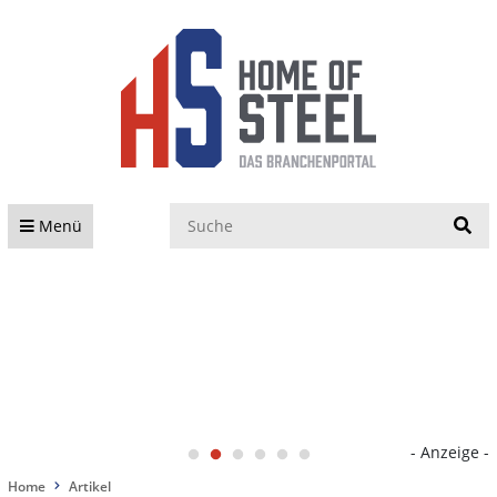
S
Menü
- Anzeige -
Home
Artikel