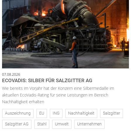
07.08.2026
ECOVADIS: SILBER FÜR SALZGITTER AG
Wie bereits im Vorjahr hat der Konzern eine Silbermedaille im
aktuellen EcoVadis-Rating für seine Leistungen im Bereich
Nachhaltigkeit erhalten
Auszeichnung
EU
ING
Nachhaltigkeit
Salzgitter
Salzgitter AG
Stahl
Umwelt
Unternehmen