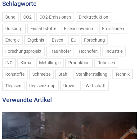
Schlagworte
Bund
CO2
CO2-Emissionen
Direktreduktion
Duisburg
Einsatzstoffe
Eisenschwamm
Emissionen
Energie
Ergebnis
Essen
EU
Forschung
Forschungsprojekt
Fraunhofer
Hochofen
Industrie
ING
Klima
Metallurgie
Produktion
Roheisen
Rohstoffe
Schmelze
Stahl
Stahlherstellung
Technik
Thyssen
thyssenkrupp
Umwelt
Wirtschaft
Verwandte Artikel