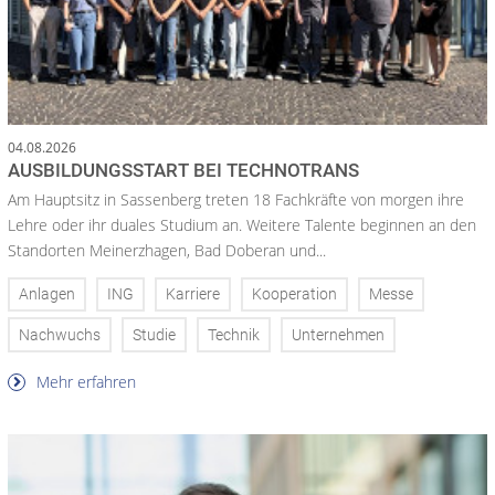
04.08.2026
AUSBILDUNGSSTART BEI TECHNOTRANS
Am Hauptsitz in Sassenberg treten 18 Fachkräfte von morgen ihre
Lehre oder ihr duales Studium an. Weitere Talente beginnen an den
Standorten Meinerzhagen, Bad Doberan und...
Anlagen
ING
Karriere
Kooperation
Messe
Nachwuchs
Studie
Technik
Unternehmen
Mehr erfahren