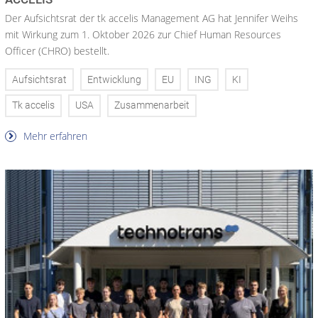
Der Aufsichtsrat der tk accelis Management AG hat Jennifer Weihs
mit Wirkung zum 1. Oktober 2026 zur Chief Human Resources
Officer (CHRO) bestellt.
Aufsichtsrat
Entwicklung
EU
ING
KI
Tk accelis
USA
Zusammenarbeit
Mehr erfahren