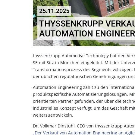
25.11.2025
THYSSENKRUPP VERKAU
AUTOMATION ENGINEER
thyssenkrupp Automotive Technology hat den Verka
SE mit Sitz in München eingeleitet. Mit der Unterz
Transformationsprozess des Segments vollzogen. D
der üblichen regulatorischen Genehmigungen un
Automation Engineering zählt zu den internation
produktspezifische Automatisierungslösungen. Mit
orientierten Partner gefunden, der über die tech
industrielles Konzept verfügt, um das Geschäft m
weiterzuentwickeln.
Dr. Volkmar Dinstuhl, CEO von thyssenkrupp Auto
„Der Verkauf von Automation Engineering an Agile 