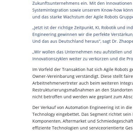
Zukunftsunternehmens ein. Mit den Innovationen 
Systemintegration sowie unserem Know-how könne
und das starke Wachstum der Agile Robots Gruppe
„Jetzt ist der richtige Zeitpunkt, KI, Robotik und
Engineering gewinnen wir die perfekte Verstärkun
Und das aus Deutschland heraus“, sagt Dr. Zhaop
„Wir wollen das Unternehmen neu aufstellen und w
Innovationszyklen weiter zu verkürzen und die Pr
Im Vorfeld der Transaktion hat sich Agile Robots 
Owner-Vereinbarung verständigt. Diese stellt fai
Arbeitnehmervertreter auch beim weiteren Integr
Restrukturierungsmaßnahmen an den Standorten 
nicht betroffen und werden wie geplant zum Absc
Der Verkauf von Automation Engineering ist in di
Technology eingebettet. Das Segment richtet sein P
Komponenten, Aftermarket und Schmiedegeschäft a
effiziente Technologien und serviceorientierte G