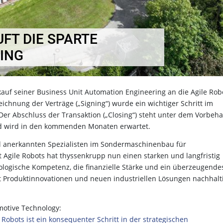
FT DIE SPARTE
ING
uf seiner Business Unit Automation Engineering an die Agile Rob
eichnung der Verträge („Signing“) wurde ein wichtiger Schritt im
er Abschluss der Transaktion („Closing“) steht unter dem Vorbeha
d wird in den kommenden Monaten erwartet.
al anerkannten Spezialisten im Sondermaschinenbau für
 Agile Robots hat thyssenkrupp nun einen starken und langfristig
nologische Kompetenz, die finanzielle Stärke und ein überzeugende
it Produktinnovationen und neuen industriellen Lösungen nachhalt
motive Technology:
Robots ist ein konsequenter Schritt in der strategischen