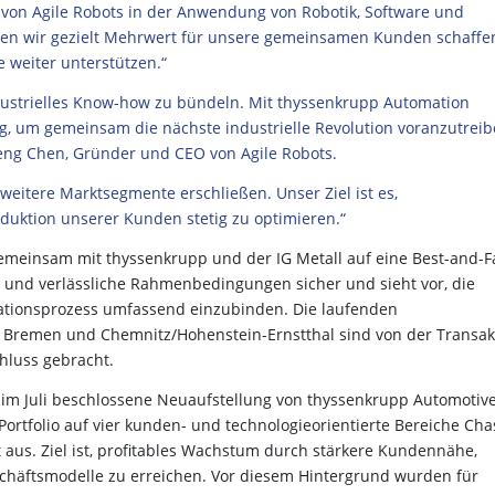
von Agile Robots in der Anwendung von Robotik, Software und
n wir gezielt Mehrwert für unsere gemeinsamen Kunden schaffe
 weiter unterstützen.“
 industrielles Know-how zu bündeln. Mit thyssenkrupp Automation
g, um gemeinsam die nächste industrielle Revolution voranzutreib
eng Chen, Gründer und CEO von Agile Robots.
eitere Marktsegmente erschließen. Unser Ziel ist es,
oduktion unserer Kunden stetig zu optimieren.“
gemeinsam mit thyssenkrupp und der IG Metall auf eine Best-and-Fa
re und verlässliche Rahmenbedingungen sicher und sieht vor, die
ationsprozess umfassend einzubinden. Die laufenden
Bremen und Chemnitz/Hohenstein-Ernstthal sind von der Transak
hluss gebracht.
e im Juli beschlossene Neuaufstellung von thyssenkrupp Automotiv
ortfolio auf vier kunden- und technologieorientierte Bereiche Chas
us. Ziel ist, profitables Wachstum durch stärkere Kundennähe,
eschäftsmodelle zu erreichen. Vor diesem Hintergrund wurden für