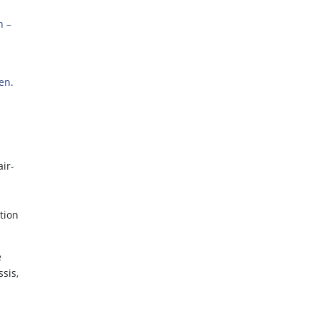
n –
en.
ir-
tion
e
sis,