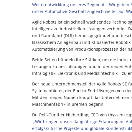
Weiterentwicklung unseres Segments. Wir geben A
unser Automotive-Geschäft zugleich weiter auf Wa
Agile Robots ist ein schnell wachsendes Technolo
Intelligenz zu industriellen Lösungen verbindet
und Raumfahrt (DLR) heraus gegründet und beschä
klassischem Anlagenbau und KI-basierter Robotik e
Automatisierung von Produktionsprozessen der nä
Beide Seiten bündeln ihre Stärken, um die Industr
Lösungen zu beschleunigen und in der neuen Aufs
Intralogistik, Elektronik und Medizintechnik – zu e
Der neue Unternehmensteil der Agile Robots SE f
Systemanbieter, der End-to-End-Lösungen von der 
Mit dem neuen Namen knüpft das Unternehmen an s
Maschinenfabrik in Bremen begann.
Dr. Rolf-Günther Nieberding, CEO von thyssenkru
„Wir bringen unsere langjährige Erfahrung im Anl
erfolgskritische Projekte und globale Kundenstr