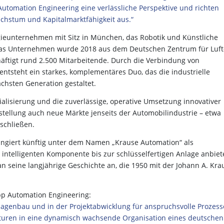
utomation Engineering eine verlässliche Perspektive und richten
chstum und Kapitalmarktfähigkeit aus.“
gieunternehmen mit Sitz in München, das Robotik und Künstliche
. Das Unternehmen wurde 2018 aus dem Deutschen Zentrum für Luft
ftigt rund 2.500 Mitarbeitende. Durch die Verbindung von
ntsteht ein starkes, komplementäres Duo, das die industrielle
chsten Generation gestaltet.
ialisierung und die zuverlässige, operative Umsetzung innovativer
tellung auch neue Märkte jenseits der Automobilindustrie – etwa
rschließen.
ungiert künftig unter dem Namen „Krause Automation“ als
intelligenten Komponente bis zur schlüsselfertigen Anlage anbiet
eine langjährige Geschichte an, die 1950 mit der Johann A. Kra
pp Automation Engineering:
agenbau und in der Projektabwicklung für anspruchsvolle Prozess
ukturen in eine dynamisch wachsende Organisation eines deutschen