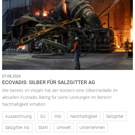
07.08.2026
ECOVADIS: SILBER FÜR SALZGITTER AG
Wie bereits im Vorjahr hat der Konzern eine Silbermedaille im
aktuellen EcoVadis-Rating für seine Leistungen im Bereich
Nachhaltigkeit erhalten
Auszeichnung
EU
ING
Nachhaltigkeit
Salzgitter
Salzgitter AG
Stahl
Umwelt
Unternehmen