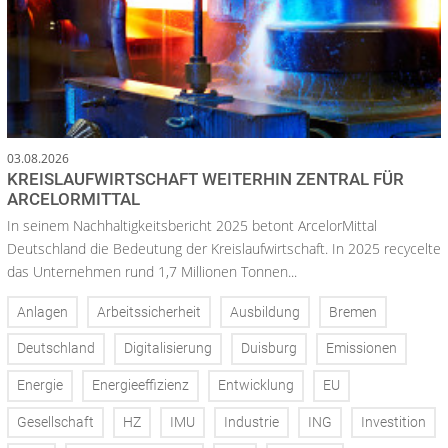
03.08.2026
KREISLAUFWIRTSCHAFT WEITERHIN ZENTRAL FÜR
ARCELORMITTAL
In seinem Nachhaltigkeitsbericht 2025 betont ArcelorMittal
Deutschland die Bedeutung der Kreislaufwirtschaft. In 2025 recycelte
das Unternehmen rund 1,7 Millionen Tonnen...
Anlagen
Arbeitssicherheit
Ausbildung
Bremen
Deutschland
Digitalisierung
Duisburg
Emissionen
Energie
Energieeffizienz
Entwicklung
EU
Gesellschaft
HZ
IMU
Industrie
ING
Investition