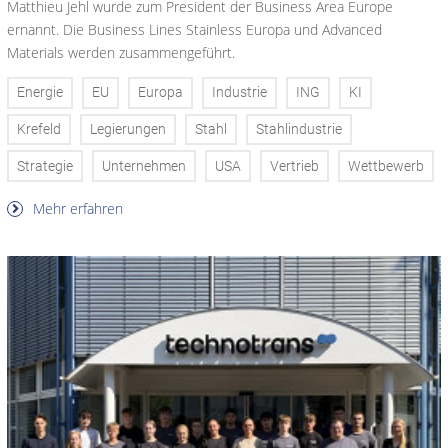
Matthieu Jehl wurde zum President der Business Area Europe
ernannt. Die Business Lines Stainless Europa und Advanced
Materials werden zusammengeführt.
Energie
EU
Europa
Industrie
ING
KI
Krefeld
Legierungen
Stahl
Stahlindustrie
Strategie
Unternehmen
USA
Vertrieb
Wettbewerb
Mehr erfahren