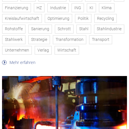
Finanzierung
HZ
Industrie
ING
KI
Klima
Kreislaufwirtschaft
Optimierung
Politik
Recycling
Rohstoffe
Sanierung
Schrott
Stahl
Stahlindustrie
Stahlwerk
Strategie
Transformation
Transport
Unternehmen
Verlag
Wirtschaft
Mehr erfahren