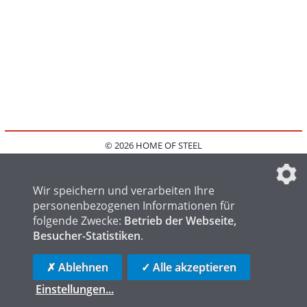
© 2026 HOME OF STEEL
HOME
KONTAKT
MEDIADATEN
DATENSCHUTZ
IMPRESSUM
FAQ
DATENSCHUTZEINSTELLUNGEN
Wir speichern und verarbeiten Ihre
personenbezogenen Informationen für
folgende Zwecke:
Betrieb der Webseite,
Besucher-Statistiken
.
HOME OF WELDING
HOME OF FOUNDRY
HOME OF LOGISTICS
✗ Ablehnen
✓ Alle akzeptieren
Einstellungen
...
die profilschmiede - Internetagentur