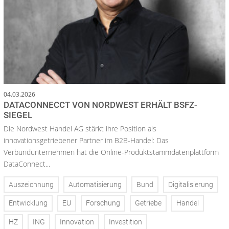
04.03.2026
DATACONNECCT VON NORDWEST ERHÄLT BSFZ-
SIEGEL
Die Nordwest Handel AG stärkt ihre Position als
innovationsgetriebener Partner im B2B-Handel: Das
Verbundunternehmen hat die Online-Produktstammdatenplattform
DataConnect...
Auszeichnung
Automatisierung
Bund
Digitalisierung
Entwicklung
EU
Forschung
Getriebe
Handel
HZ
ING
Innovation
Investition