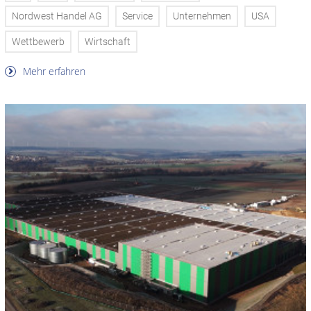
Nordwest Handel AG
Service
Unternehmen
USA
Wettbewerb
Wirtschaft
Mehr erfahren