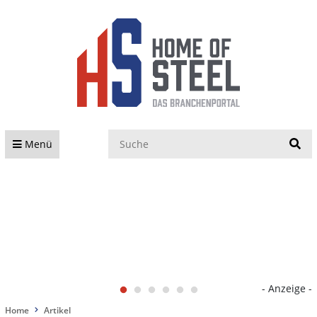
S
Menü
- Anzeige -
Home
Artikel