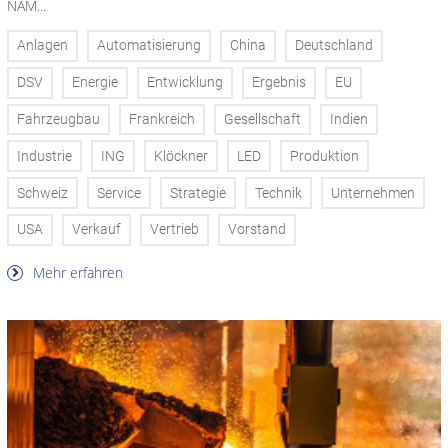
NAM...
Anlagen
Automatisierung
China
Deutschland
DSV
Energie
Entwicklung
Ergebnis
EU
Fahrzeugbau
Frankreich
Gesellschaft
Indien
Industrie
ING
Klöckner
LED
Produktion
Schweiz
Service
Strategie
Technik
Unternehmen
USA
Verkauf
Vertrieb
Vorstand
Mehr erfahren