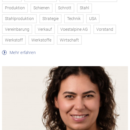
Produktion
Schienen
Schrott
Stahl
Stahlproduktion
Strategie
Technik
USA
Vereinbarung
Verkauf
Voestalpine AG
Vorstand
Werkstoff
Werkstoffe
Wirtschaft
Mehr erfahren