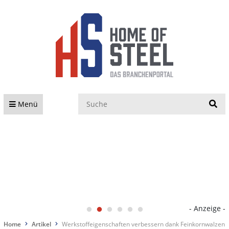
S
Menü
- Anzeige -
Home
Artikel
Werkstoffeigenschaften verbessern dank Feinkornwalzen