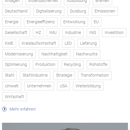
Anlagen
Arbeitssicherheit
Ausbildung
Bremen
Deutschland
Digitalisierung
Duisburg
Emissionen
Energie
Energieeffizienz
Entwicklung
EU
Gesellschaft
HZ
IMU
Industrie
ING
Investition
KME
Kreislaufwirtschaft
LED
Lieferung
Modernisierung
Nachhaltigkeit
Nachwuchs
Optimierung
Produktion
Recycling
Rohstoffe
Stahl
Stahlindustrie
Strategie
Transformation
Umwelt
Unternehmen
USA
Weiterbildung
Wirtschaft
Mehr erfahren