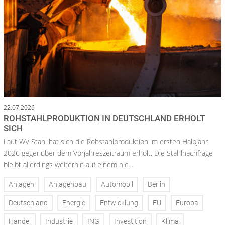
22.07.2026
ROHSTAHLPRODUKTION IN DEUTSCHLAND ERHOLT
SICH
Laut WV Stahl hat sich die Rohstahlproduktion im ersten Halbjahr
2026 gegenüber dem Vorjahreszeitraum erholt. Die Stahlnachfrage
bleibt allerdings weiterhin auf einem nie...
Anlagen
Anlagenbau
Automobil
Berlin
Deutschland
Energie
Entwicklung
EU
Europa
Handel
Industrie
ING
Investition
Klima