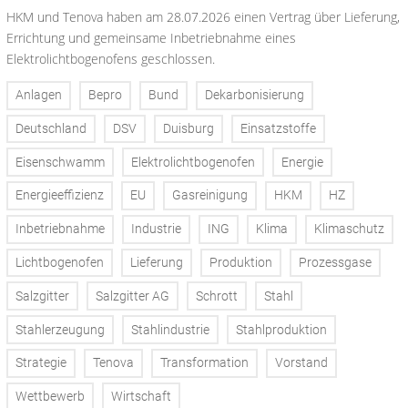
HKM und Tenova haben am 28.07.2026 einen Vertrag über Lieferung,
Errichtung und gemeinsame Inbetriebnahme eines
Elektrolichtbogenofens geschlossen.
Anlagen
Bepro
Bund
Dekarbonisierung
Deutschland
DSV
Duisburg
Einsatzstoffe
Eisenschwamm
Elektrolichtbogenofen
Energie
Energieeffizienz
EU
Gasreinigung
HKM
HZ
Inbetriebnahme
Industrie
ING
Klima
Klimaschutz
Lichtbogenofen
Lieferung
Produktion
Prozessgase
Salzgitter
Salzgitter AG
Schrott
Stahl
Stahlerzeugung
Stahlindustrie
Stahlproduktion
Strategie
Tenova
Transformation
Vorstand
Wettbewerb
Wirtschaft