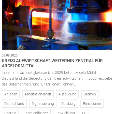
03.08.2026
KREISLAUFWIRTSCHAFT WEITERHIN ZENTRAL FÜR
ARCELORMITTAL
In seinem Nachhaltigkeitsbericht 2025 betont ArcelorMittal
Deutschland die Bedeutung der Kreislaufwirtschaft. In 2025 recycelte
das Unternehmen rund 1,7 Millionen Tonnen...
Anlagen
Arbeitssicherheit
Ausbildung
Bremen
Deutschland
Digitalisierung
Duisburg
Emissionen
Energie
Energieeffizienz
Entwicklung
EU