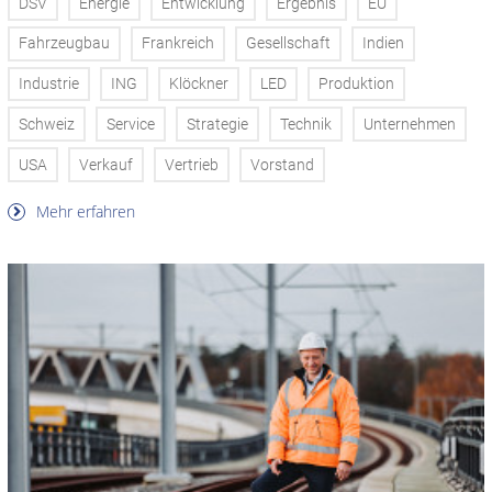
DSV
Energie
Entwicklung
Ergebnis
EU
Fahrzeugbau
Frankreich
Gesellschaft
Indien
Industrie
ING
Klöckner
LED
Produktion
Schweiz
Service
Strategie
Technik
Unternehmen
USA
Verkauf
Vertrieb
Vorstand
Mehr erfahren