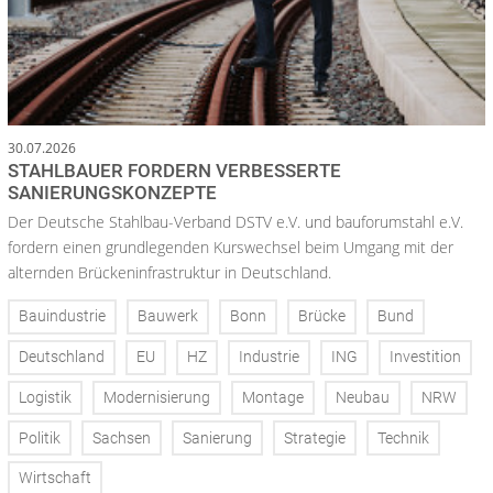
30.07.2026
STAHLBAUER FORDERN VERBESSERTE
SANIERUNGSKONZEPTE
Der Deutsche Stahlbau-Verband DSTV e.V. und bauforumstahl e.V.
fordern einen grundlegenden Kurswechsel beim Umgang mit der
alternden Brückeninfrastruktur in Deutschland.
Bauindustrie
Bauwerk
Bonn
Brücke
Bund
Deutschland
EU
HZ
Industrie
ING
Investition
Logistik
Modernisierung
Montage
Neubau
NRW
Politik
Sachsen
Sanierung
Strategie
Technik
Wirtschaft