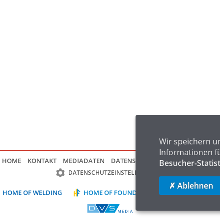
Wir speichern u
Informationen f
HOME
KONTAKT
MEDIADATEN
DATENSCHUTZ
IMPRESSUM
FAQ
Besucher-Statis
DATENSCHUTZEINSTELLUNGEN
✗ Ablehnen
HOME OF WELDING
HOME OF FOUNDRY
HOME OF LOGIST