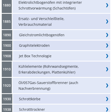
Elektrolichtbogenöfen mit integrierter
1880
Schrottvorwärmung (Schachtöfen)
Ersatz- und Verschleißteile,
1885
Verbrauchsmaterial
1890
Gleichstromlichtbogenöfen
1900
Graphitelektroden
1908
Jet Box Technologie
Kühlelemente (Rohrwandsegmente,
1910
Erkerabdeckungen, Plattenkühler)
Öl/057Gas-Sauerstoffbrenner (auch
1920
Nachverbrennung)
1930
Schrottkörbe
1938
Schrotttrockner