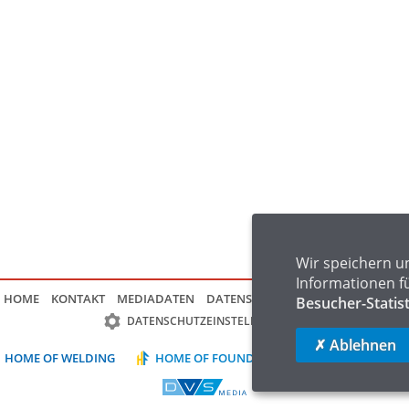
Wir speichern u
Informationen f
HOME
KONTAKT
MEDIADATEN
DATENSCHUTZ
IMPRESSUM
FAQ
Besucher-Statis
DATENSCHUTZEINSTELLUNGEN
✗ Ablehnen
HOME OF WELDING
HOME OF FOUNDRY
HOME OF LOGIST