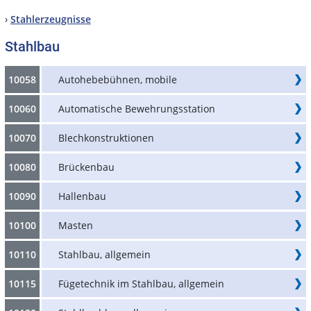
›
Stahlerzeugnisse
Stahlbau
10058
Autohebebühnen, mobile
10060
Automatische Bewehrungsstation
10070
Blechkonstruktionen
10080
Brückenbau
10090
Hallenbau
10100
Masten
10110
Stahlbau, allgemein
10115
Fügetechnik im Stahlbau, allgemein