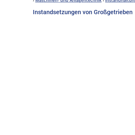
›
Maschinen- und Anlagentechnik
›
Instandhaltun
Instandsetzungen von Großgetrieben