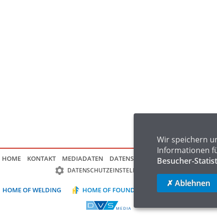
Wir speichern u
Informationen f
HOME
KONTAKT
MEDIADATEN
DATENSCHUTZ
IMPRESSUM
FAQ
Besucher-Statis
DATENSCHUTZEINSTELLUNGEN
✗ Ablehnen
HOME OF WELDING
HOME OF FOUNDRY
HOME OF LOGIST