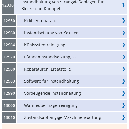
Instandhaltung von Stranggießanlagen für
12930
Blöcke und Knüppel
12950
Kokillenreparatur
12960
Instandsetzung von Kokillen
12964
Kühlsystemreinigung
12970
Pfanneninstandsetzung, FF
12980
Reparaturen, Ersatzteile
12983
Software für Instandhaltung
12990
Vorbeugende Instandhaltung
13000
Wärmeüberträgerreinigung
13010
Zustandsabhängige Maschinenwartung