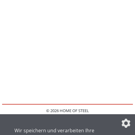
© 2026 HOME OF STEEL
HOME
KONTAKT
MEDIADATEN
DATENSCHUTZ
IMPRESSUM
FAQ
DATENSCHUTZEINSTELLUNGEN
Wir speichern und verarbeiten Ihre