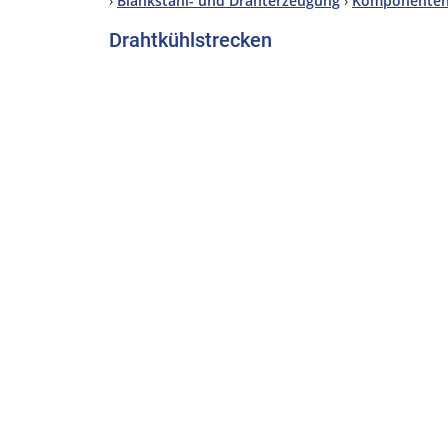
›
Blankstahl- und Drahterzeugung
›
Komponente
Drahtkühlstrecken