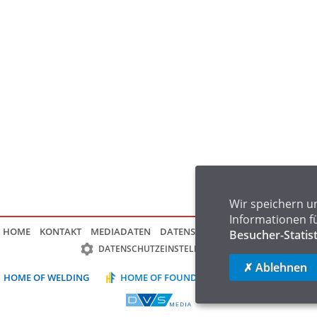
Wir speichern u
Informationen f
HOME
KONTAKT
MEDIADATEN
DATENSCHUTZ
IMPRESSUM
FAQ
Besucher-Statis
DATENSCHUTZEINSTELLUNGEN
✗ Ablehnen
HOME OF WELDING
HOME OF FOUNDRY
HOME OF LOGIST