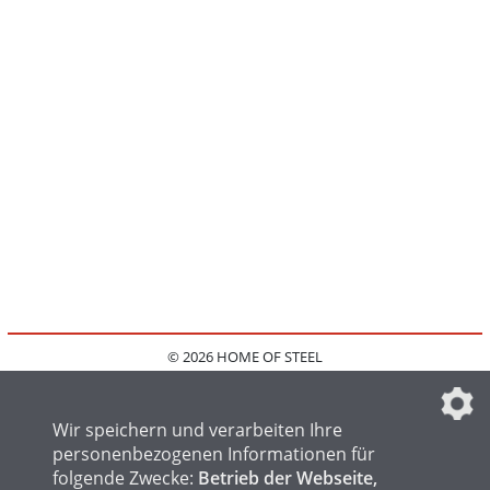
© 2026 HOME OF STEEL
HOME
KONTAKT
MEDIADATEN
DATENSCHUTZ
IMPRESSUM
FAQ
DATENSCHUTZEINSTELLUNGEN
Wir speichern und verarbeiten Ihre
personenbezogenen Informationen für
folgende Zwecke:
Betrieb der Webseite,