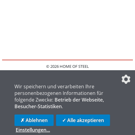
© 2026 HOME OF STEEL
HOME
KONTAKT
MEDIADATEN
DATENSCHUTZ
IMPRESSUM
FAQ
DATENSCHUTZEINSTELLUNGEN
Wir speichern und verarbeiten Ihre
personenbezogenen Informationen für
folgende Zwecke:
Betrieb der Webseite,
Besucher-Statistiken
.
HOME OF WELDING
HOME OF FOUNDRY
HOME OF LOGISTICS
✗ Ablehnen
✓ Alle akzeptieren
Einstellungen
...