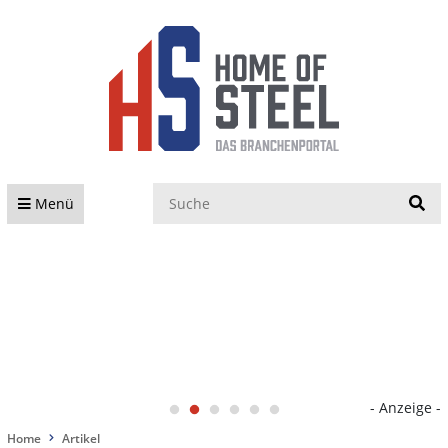
S
Menü
- Anzeige -
Home
Artikel