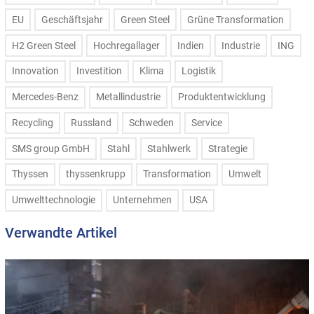
EU
Geschäftsjahr
Green Steel
Grüne Transformation
H2 Green Steel
Hochregallager
Indien
Industrie
ING
Innovation
Investition
Klima
Logistik
Mercedes-Benz
Metallindustrie
Produktentwicklung
Recycling
Russland
Schweden
Service
SMS group GmbH
Stahl
Stahlwerk
Strategie
Thyssen
thyssenkrupp
Transformation
Umwelt
Umwelttechnologie
Unternehmen
USA
Verwandte Artikel