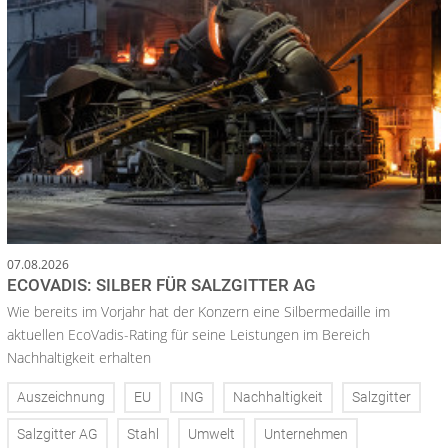
07.08.2026
ECOVADIS: SILBER FÜR SALZGITTER AG
Wie bereits im Vorjahr hat der Konzern eine Silbermedaille im
aktuellen EcoVadis-Rating für seine Leistungen im Bereich
Nachhaltigkeit erhalten
Auszeichnung
EU
ING
Nachhaltigkeit
Salzgitter
Salzgitter AG
Stahl
Umwelt
Unternehmen