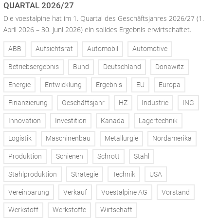
QUARTAL 2026/27
Die voestalpine hat im 1. Quartal des Geschäftsjahres 2026/27 (1.
April 2026 – 30. Juni 2026) ein solides Ergebnis erwirtschaftet.
ABB
Aufsichtsrat
Automobil
Automotive
Betriebsergebnis
Bund
Deutschland
Donawitz
Energie
Entwicklung
Ergebnis
EU
Europa
Finanzierung
Geschäftsjahr
HZ
Industrie
ING
Innovation
Investition
Kanada
Lagertechnik
Logistik
Maschinenbau
Metallurgie
Nordamerika
Produktion
Schienen
Schrott
Stahl
Stahlproduktion
Strategie
Technik
USA
Vereinbarung
Verkauf
Voestalpine AG
Vorstand
Werkstoff
Werkstoffe
Wirtschaft