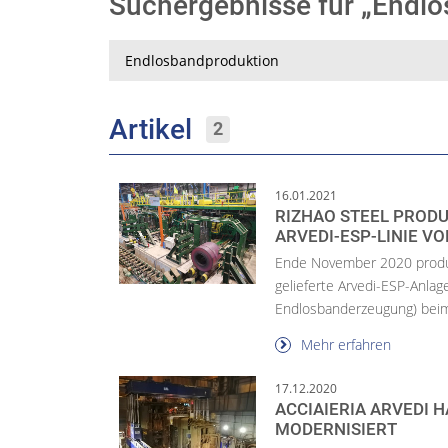
Suchergebnisse für „Endl
Suche
Artikel
2
16.01.2021
RIZHAO STEEL PRODU
ARVEDI-ESP-LINIE V
Ende November 2020 produzi
gelieferte Arvedi-ESP-Anlag
Endlosbanderzeugung) beim 
Mehr erfahren
17.12.2020
ACCIAIERIA ARVEDI 
MODERNISIERT