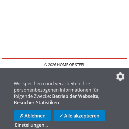
© 2026 HOME OF STEEL
HOME
KONTAKT
MEDIADATEN
DATENSCHUTZ
IMPRESSUM
FAQ
DATENSCHUTZEINSTELLUNGEN
Wir speichern und verarbeiten Ihre
personenbezogenen Informationen für
folgende Zwecke:
Betrieb der Webseite,
Besucher-Statistiken
.
HOME OF WELDING
HOME OF FOUNDRY
HOME OF LOGISTICS
✗ Ablehnen
✓ Alle akzeptieren
Einstellungen
...