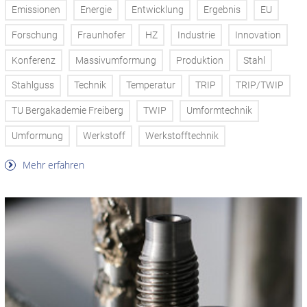
Emissionen
Energie
Entwicklung
Ergebnis
EU
Forschung
Fraunhofer
HZ
Industrie
Innovation
Konferenz
Massivumformung
Produktion
Stahl
Stahlguss
Technik
Temperatur
TRIP
TRIP/TWIP
TU Bergakademie Freiberg
TWIP
Umformtechnik
Umformung
Werkstoff
Werkstofftechnik
Mehr erfahren