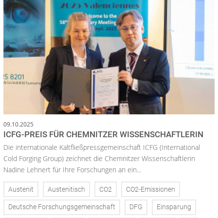
09.10.2025
ICFG-PREIS FÜR CHEMNITZER WISSENSCHAFTLERIN
Die internationale Kaltfließpressgemeinschaft ICFG (International
Cold Forging Group) zeichnet die Chemnitzer Wissenschaftlerin
Nadine Lehnert für Ihre Forschungen an ein...
Austenit
Austenitisch
CO2
CO2-Emissionen
Deutsche Forschungsgemeinschaft
DFG
Einsparung