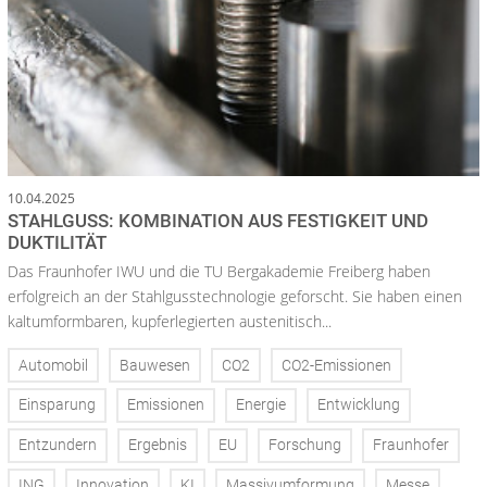
10.04.2025
STAHLGUSS: KOMBINATION AUS FESTIGKEIT UND
DUKTILITÄT
Das Fraunhofer IWU und die TU Bergakademie Freiberg haben
erfolgreich an der Stahlgusstechnologie geforscht. Sie haben einen
kaltumformbaren, kupferlegierten austenitisch...
Automobil
Bauwesen
CO2
CO2-Emissionen
Einsparung
Emissionen
Energie
Entwicklung
Entzundern
Ergebnis
EU
Forschung
Fraunhofer
ING
Innovation
KI
Massivumformung
Messe