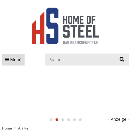
S
Menü
- Anzeige -
Home
Artikel