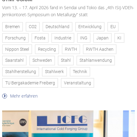
Vom 13. – 17. April 2026 fand in Sendai und Tokio das „4th ISIJ-VDEh-
Jernkontoret-Symposium on Metallurgy“ statt
Bremen
CO2
Deutschland
Entwicklung
EU
Forschung
Fosta
Industrie
ING
Japan
KI
Nippon Steel
Recycling
RWTH
RWTH Aachen
Saarstahl
Schweden
Stahl
Stahlanwendung
Stahlherstellung
Stahlwerk
Technik
TU Bergakademie Freiberg
Veranstaltung
Mehr erfahren