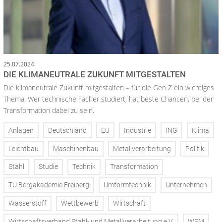
25.07.2024
DIE KLIMANEUTRALE ZUKUNFT MITGESTALTEN
Die klimaneutrale Zukunft mitgestalten – für die Gen Z ein wichtiges
Thema. Wer technische Fächer studiert, hat beste Chancen, bei der
Transformation dabei zu sein.
Anlagen
Deutschland
EU
Industrie
ING
Klima
Leichtbau
Maschinenbau
Metallverarbeitung
Politik
Stahl
Studie
Technik
Transformation
TU Bergakademie Freiberg
Umformtechnik
Unternehmen
Wasserstoff
Wettbewerb
Wirtschaft
Wirtschaftsverband Stahl- und Metallverarbeitung e.V.
WSM