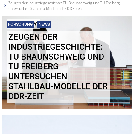
Zeugen der Industriegeschichte: TU Braunschweig und TU Freiberg
untersuchen Stahlbau-Modelle der DDR-Zeit
06.10.2020
FORSCHUNG
NEWS
ZEUGEN DER
INDUSTRIEGESCHICHTE:
TU BRAUNSCHWEIG UND
TU FREIBERG
UNTERSUCHEN
STAHLBAU-MODELLE DER
DDR-ZEIT