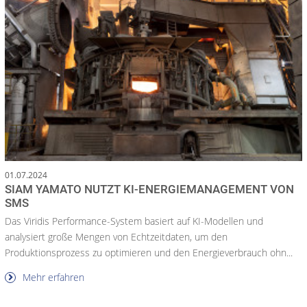
01.07.2024
SIAM YAMATO NUTZT KI-ENERGIEMANAGEMENT VON
SMS
Das Viridis Performance-System basiert auf KI-Modellen und
analysiert große Mengen von Echtzeitdaten, um den
Produktionsprozess zu optimieren und den Energieverbrauch ohn...
Mehr erfahren