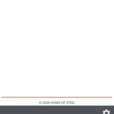
© 2026 HOME OF STEEL
HOME
KONTAKT
MEDIADATEN
DATENSCHUTZ
IMPRESSUM