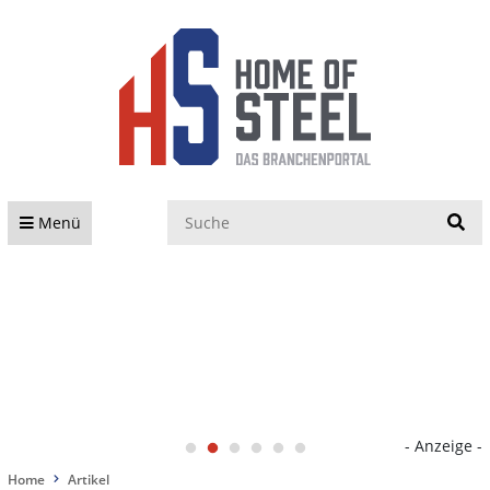
S
Menü
- Anzeige -
Home
Artikel