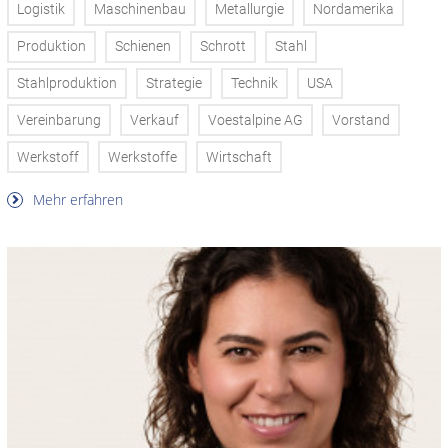
Logistik
Maschinenbau
Metallurgie
Nordamerika
Produktion
Schienen
Schrott
Stahl
Stahlproduktion
Strategie
Technik
USA
Vereinbarung
Verkauf
Voestalpine AG
Vorstand
Werkstoff
Werkstoffe
Wirtschaft
Mehr erfahren