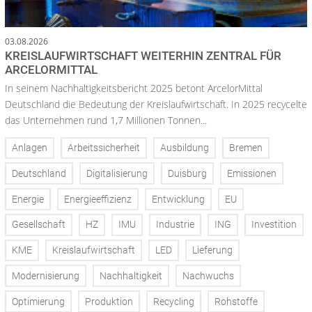
03.08.2026
KREISLAUFWIRTSCHAFT WEITERHIN ZENTRAL FÜR
ARCELORMITTAL
In seinem Nachhaltigkeitsbericht 2025 betont ArcelorMittal
Deutschland die Bedeutung der Kreislaufwirtschaft. In 2025 recycelte
das Unternehmen rund 1,7 Millionen Tonnen...
Anlagen
Arbeitssicherheit
Ausbildung
Bremen
Deutschland
Digitalisierung
Duisburg
Emissionen
Energie
Energieeffizienz
Entwicklung
EU
Gesellschaft
HZ
IMU
Industrie
ING
Investition
KME
Kreislaufwirtschaft
LED
Lieferung
Modernisierung
Nachhaltigkeit
Nachwuchs
Optimierung
Produktion
Recycling
Rohstoffe