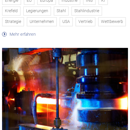
Energie
EU
Europa
Industrie
ING
KI
Krefeld
Legierungen
Stahl
Stahlindustrie
Strategie
Unternehmen
USA
Vertrieb
Wettbewerb
Mehr erfahren