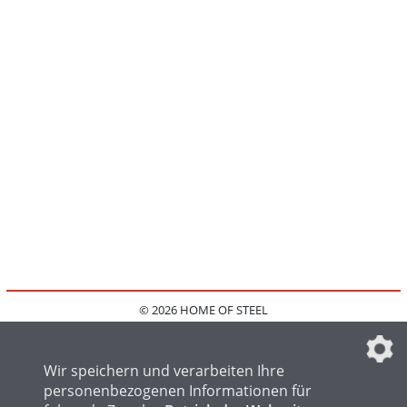
© 2026 HOME OF STEEL
HOME
KONTAKT
MEDIADATEN
DATENSCHUTZ
IMPRESSUM
FAQ
DATENSCHUTZEINSTELLUNGEN
Wir speichern und verarbeiten Ihre
personenbezogenen Informationen für