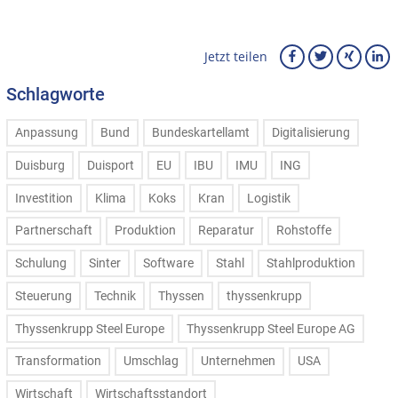
Jetzt teilen
Schlagworte
Anpassung
Bund
Bundeskartellamt
Digitalisierung
Duisburg
Duisport
EU
IBU
IMU
ING
Investition
Klima
Koks
Kran
Logistik
Partnerschaft
Produktion
Reparatur
Rohstoffe
Schulung
Sinter
Software
Stahl
Stahlproduktion
Steuerung
Technik
Thyssen
thyssenkrupp
Thyssenkrupp Steel Europe
Thyssenkrupp Steel Europe AG
Transformation
Umschlag
Unternehmen
USA
Wirtschaft
Wirtschaftsstandort