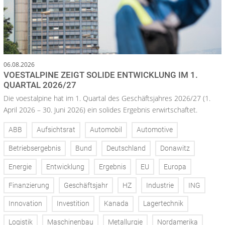
06.08.2026
VOESTALPINE ZEIGT SOLIDE ENTWICKLUNG IM 1.
QUARTAL 2026/27
Die voestalpine hat im 1. Quartal des Geschäftsjahres 2026/27 (1.
April 2026 – 30. Juni 2026) ein solides Ergebnis erwirtschaftet.
ABB
Aufsichtsrat
Automobil
Automotive
Betriebsergebnis
Bund
Deutschland
Donawitz
Energie
Entwicklung
Ergebnis
EU
Europa
Finanzierung
Geschäftsjahr
HZ
Industrie
ING
Innovation
Investition
Kanada
Lagertechnik
Logistik
Maschinenbau
Metallurgie
Nordamerika