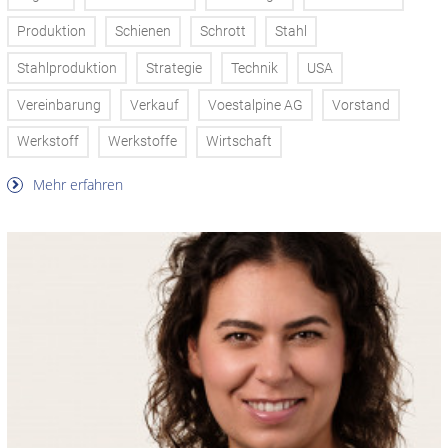
Produktion
Schienen
Schrott
Stahl
Stahlproduktion
Strategie
Technik
USA
Vereinbarung
Verkauf
Voestalpine AG
Vorstand
Werkstoff
Werkstoffe
Wirtschaft
Mehr erfahren