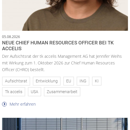
05.08.2026
NEUE CHIEF HUMAN RESOURCES OFFICER BEI TK
ACCELIS
Der Aufsichtsrat der tk accelis Management AG hat Jennifer Weihs
mit Wirkung zum 1. Oktober 2026 zur Chief Human Resources
Officer (CHRO) bestellt.
Aufsichtsrat
Entwicklung
EU
ING
KI
Tk accelis
USA
Zusammenarbeit
Mehr erfahren