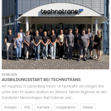
04.08.2026
AUSBILDUNGSSTART BEI TECHNOTRANS
Am Hauptsitz in Sassenberg treten 18 Fachkräfte von morgen ihre
Lehre oder ihr duales Studium an. Weitere Talente beginnen an den
Standorten Meinerzhagen, Bad Doberan und...
Anlagen
ING
Karriere
Kooperation
Messe