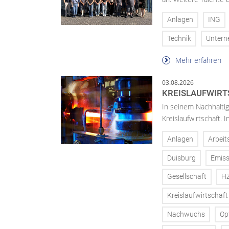
Anlagen
ING
Technik
Unter
Mehr erfahren
03.08.2026
KREISLAUFWIRT
In seinem Nachhaltig
Kreislaufwirtschaft.
Anlagen
Arbeit
Duisburg
Emiss
Gesellschaft
H
Kreislaufwirtschaft
Nachwuchs
Op