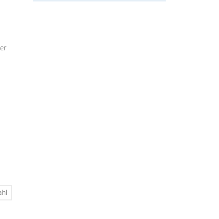
er
ahl