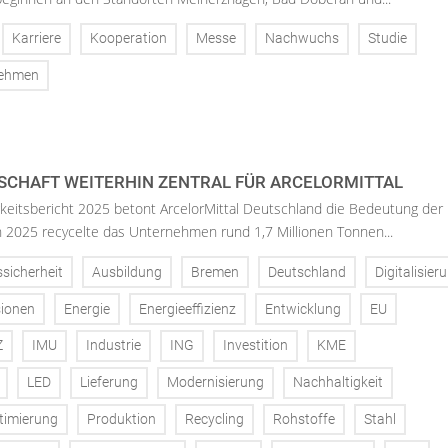
Karriere
Kooperation
Messe
Nachwuchs
Studie
nehmen
SCHAFT WEITERHIN ZENTRAL FÜR ARCELORMITTAL
keitsbericht 2025 betont ArcelorMittal Deutschland die Bedeutung der
 In 2025 recycelte das Unternehmen rund 1,7 Millionen Tonnen...
ssicherheit
Ausbildung
Bremen
Deutschland
Digitalisier
ionen
Energie
Energieeffizienz
Entwicklung
EU
Z
IMU
Industrie
ING
Investition
KME
LED
Lieferung
Modernisierung
Nachhaltigkeit
timierung
Produktion
Recycling
Rohstoffe
Stahl