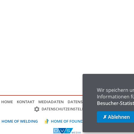
Wir speichern u
Informationen f
HOME
KONTAKT
MEDIADATEN
DATENSCHUTZ
IMPRESSUM
FAQ
Besucher-Statis
DATENSCHUTZEINSTELLUNGEN
✗ Ablehnen
HOME OF WELDING
HOME OF FOUNDRY
HOME OF LOGIST