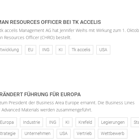
AN RESOURCES OFFICER BEI TK ACCELIS
 tk accelis Management AG hat Jennifer Weihs mit Wirkung zum 1. Oktob
n Resources Officer (CHRO) bestellt.
twicklung
EU
ING
KI
Tk accelis
USA
RÄNDERT FÜHRUNG FÜR EUROPA
 zum President der Business Area Europe ernannt. Die Business Lines
d Advanced Materials werden zusammengeführt.
Europa
Industrie
ING
KI
Krefeld
Legierungen
St
Strategie
Unternehmen
USA
Vertrieb
Wettbewerb