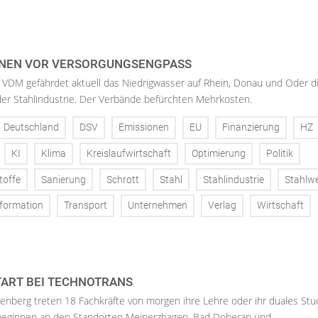
NEN VOR VERSORGUNGSENGPASS
 VDM gefährdet aktuell das Niedrigwasser auf Rhein, Donau und Oder d
der Stahlindustrie. Der Verbände befürchten Mehrkosten.
Deutschland
DSV
Emissionen
EU
Finanzierung
HZ
KI
Klima
Kreislaufwirtschaft
Optimierung
Politik
toffe
Sanierung
Schrott
Stahl
Stahlindustrie
Stahlw
formation
Transport
Unternehmen
Verlag
Wirtschaft
ART BEI TECHNOTRANS
enberg treten 18 Fachkräfte von morgen ihre Lehre oder ihr duales St
 beginnen an den Standorten Meinerzhagen, Bad Doberan und...