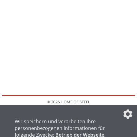
© 2026 HOME OF STEEL
HOME
KONTAKT
MEDIADATEN
DATENSCHUTZ
IMPRESSUM
FAQ
DATENSCHUTZEINSTELLUNGEN
Wir speichern und verarbeiten Ihre
personenbezogenen Informationen für
folgende Zwecke:
Betrieb der Webseite,