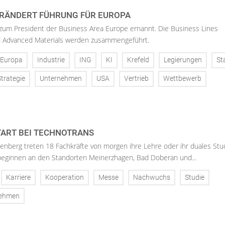
RÄNDERT FÜHRUNG FÜR EUROPA
 zum President der Business Area Europe ernannt. Die Business Lines
d Advanced Materials werden zusammengeführt.
Europa
Industrie
ING
KI
Krefeld
Legierungen
St
Strategie
Unternehmen
USA
Vertrieb
Wettbewerb
ART BEI TECHNOTRANS
enberg treten 18 Fachkräfte von morgen ihre Lehre oder ihr duales St
 beginnen an den Standorten Meinerzhagen, Bad Doberan und...
Karriere
Kooperation
Messe
Nachwuchs
Studie
nehmen