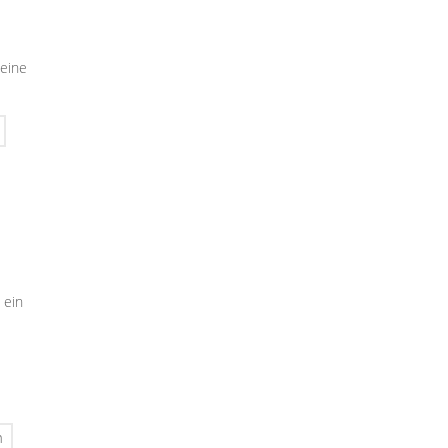
seine
 ein
n