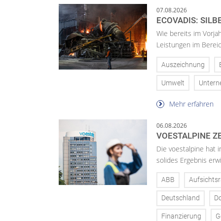
07.08.2026
ECOVADIS: SILB
Wie bereits im Vorja
Leistungen im Bereic
Auszeichnung
Umwelt
Unter
Mehr erfahren
06.08.2026
VOESTALPINE ZE
Die voestalpine hat i
solides Ergebnis erwi
ABB
Aufsichtsr
Deutschland
D
Finanzierung
G