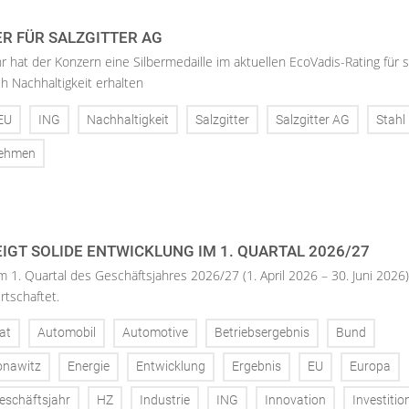
ER FÜR SALZGITTER AG
hr hat der Konzern eine Silbermedaille im aktuellen EcoVadis-Rating für 
h Nachhaltigkeit erhalten
EU
ING
Nachhaltigkeit
Salzgitter
Salzgitter AG
Stahl
nehmen
IGT SOLIDE ENTWICKLUNG IM 1. QUARTAL 2026/27
m 1. Quartal des Geschäftsjahres 2026/27 (1. April 2026 – 30. Juni 2026)
rtschaftet.
at
Automobil
Automotive
Betriebsergebnis
Bund
onawitz
Energie
Entwicklung
Ergebnis
EU
Europa
eschäftsjahr
HZ
Industrie
ING
Innovation
Investitio