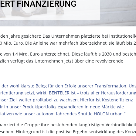
ERT FINANZIERUNG
en Jahre gesichert: Das Unternehmen platzierte bei institutionel
0 Mio. Euro. Die Anleihe war mehrfach überzeichnet, sie läuft bis 
e von 1,4 Mrd. Euro unterzeichnet. Diese läuft bis 2030 und besteh
zlich verfügt das Unternehmen jetzt über eine revolvierende
 der wohl klarste Beleg für den Erfolg unserer Transformation. Un
orientierung setzt, wirkt: BENTELER ist – trotz aller Herausforderun
ser Ziel, weiter profitabel zu wachsen. Hierfür ist Kosteneffizienz
 wir in unser Produktportfolio, expandieren in neue Märkte wie
itiativen wie unser autonom fahrendes Shuttle HOLON urban.“
inanziert die Gruppe ihre bestehenden langfristigen Verbindlichkei
gesehen. Hintergrund ist die positive Ergebnisentwicklung des Konz