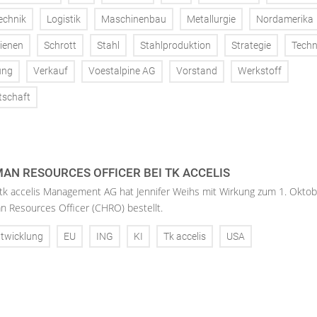
echnik
Logistik
Maschinenbau
Metallurgie
Nordamerika
ienen
Schrott
Stahl
Stahlproduktion
Strategie
Techn
ung
Verkauf
Voestalpine AG
Vorstand
Werkstoff
tschaft
AN RESOURCES OFFICER BEI TK ACCELIS
 tk accelis Management AG hat Jennifer Weihs mit Wirkung zum 1. Oktob
n Resources Officer (CHRO) bestellt.
twicklung
EU
ING
KI
Tk accelis
USA