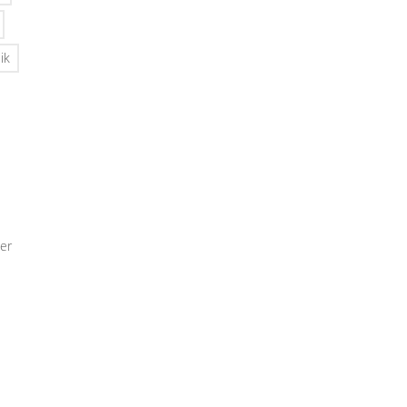
ik
er