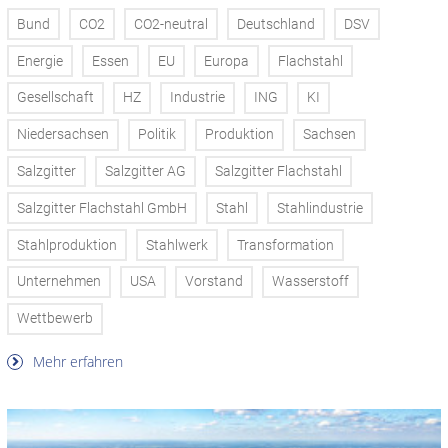
Bund
CO2
CO2-neutral
Deutschland
DSV
Energie
Essen
EU
Europa
Flachstahl
Gesellschaft
HZ
Industrie
ING
KI
Niedersachsen
Politik
Produktion
Sachsen
Salzgitter
Salzgitter AG
Salzgitter Flachstahl
Salzgitter Flachstahl GmbH
Stahl
Stahlindustrie
Stahlproduktion
Stahlwerk
Transformation
Unternehmen
USA
Vorstand
Wasserstoff
Wettbewerb
Mehr erfahren