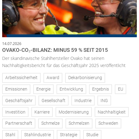
14.07.2026
OVAKO-CO₂-BILANZ: MINUS 59 % SEIT 2015
Der skandinavische Stahlhersteller Ovako hat seinen
Nachhaltigkeitsbericht für das Geschäftsjahr 2025 veröffentlicht
Arbeitssicherheit
Award
Dekarbonisierung
Emissionen
Energie
Entwicklung
Ergebnis
EU
Geschäftsjahr
Gesellschaft
Industrie
ING
Investition
Karriere
Modernisierung
Nachhaltigkeit
Partnerschaft
Schmelze
Schmelzen
Schweden
Stahl
Stahlindustrie
Strategie
Studie