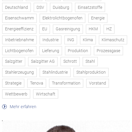
Deutschland
DSV
Duisburg
Einsatzstoffe
Eisenschwamm
Elektrolichtbogenofen
Energie
Energieeffizienz
EU
Gasreinigung
HKM
HZ
Inbetriebnahme
Industrie
ING
Klima
Klimaschutz
Lichtbogenofen
Lieferung
Produktion
Prozessgase
Salzgitter
Salzgitter AG
Schrott
Stahl
Stahlerzeugung
Stahlindustrie
Stahlproduktion
Strategie
Tenova
Transformation
Vorstand
Wettbewerb
Wirtschaft
Mehr erfahren