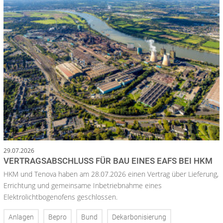
29.07.2026
VERTRAGSABSCHLUSS FÜR BAU EINES EAFS BEI HKM
HKM und Tenova haben am 28.07.2026 einen Vertrag über Lieferung,
Errichtung und gemeinsame Inbetriebnahme eines
Elektrolichtbogenofens geschlossen.
Anlagen
Bepro
Bund
Dekarbonisierung