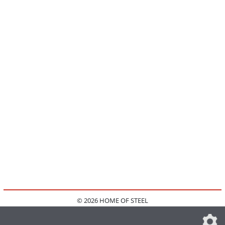
© 2026 HOME OF STEEL
HOME
KONTAKT
MEDIADATEN
DATENSCHUTZ
IMPRESSUM