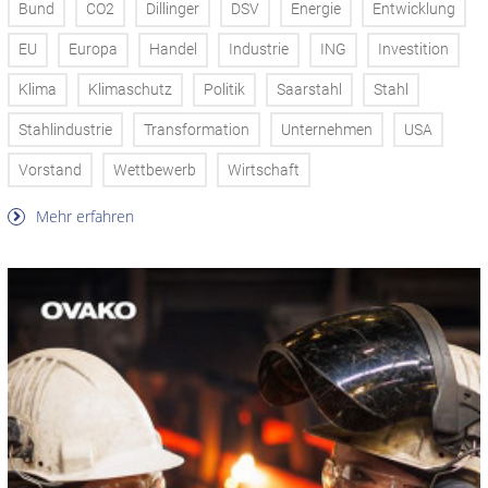
Bund
CO2
Dillinger
DSV
Energie
Entwicklung
EU
Europa
Handel
Industrie
ING
Investition
Klima
Klimaschutz
Politik
Saarstahl
Stahl
Stahlindustrie
Transformation
Unternehmen
USA
Vorstand
Wettbewerb
Wirtschaft
Mehr erfahren