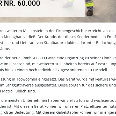
 NR. 60.000
inen weiteren Meilenstein in der Firmengeschichte erreicht, als das
z in Monaghan verließ. Der Kunde, der dieses Sondermodell in Emp
ersteller und Lieferant von Stahlbauprodukten, darunter Bedachung
Zäune.
und der neue Combi-CB3000 wird eine Ergänzung zu seiner Flotte v
e im Einsatz sind, mit weiteren 10 Einheiten bereits auf Bestellung
 bis hin zu einem hoch individuell zugeschnittenen 10 t Modell.
assung in Toowoomba eingesetzt. Das Gerät wurde mit Features wi
m Langguttraverse ausgestattet. Diese sorgen für das sichere und
ei Metroll üblich sind.
 "Wie die meisten Unternehmen haben wir viel zu tun und wachsen z
den ist. Mit diesem Gerät können wir unseren Platz effizienter nut
von größter Bedeutung. Mit diesem Gabelstapler können wir in enger