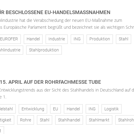
ÜR BESCHLOSSENE EU-HANDELSMASSNAHMEN
hlindustrie hat die Verabschiedung der neuen EU-Maßnahme zum
s Europäische Parlament begrüßt und bezeichnet sie als wichtigen Schri.
EUROFER
Handel
Industrie
ING
Produktion
Stahl
ahlindustrie
Stahlproduktion
15. APRIL AUF DER ROHRFACHMESSE TUBE
Entwicklungstrends aus der Sicht des Stahlhandels in Deutschland auf 
e 1.
elstahl
Entwicklung
EU
Handel
ING
Logistik
igkeit
Rohre
Stahl
Stahlhandel
Stahlmarkt
Stahlroh
t