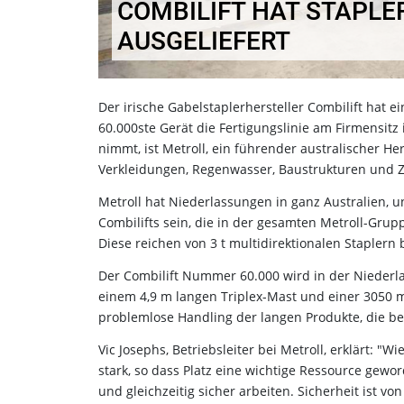
COMBILIFT HAT STAPLER
AUSGELIEFERT
Der irische Gabelstaplerhersteller Combilift hat e
60.000ste Gerät die Fertigungslinie am Firmensit
nimmt, ist Metroll, ein führender australischer H
Verkleidungen, Regenwasser, Baustrukturen und 
Metroll hat Niederlassungen in ganz Australien, 
Combilifts sein, die in der gesamten Metroll-Grupp
Diese reichen von 3 t multidirektionalen Staplern
Der Combilift Nummer 60.000 wird in der Niederl
einem 4,9 m langen Triplex-Mast und einer 3050 m
problemlose Handling der langen Produkte, die b
Vic Josephs, Betriebsleiter bei Metroll, erklärt:
stark, so dass Platz eine wichtige Ressource gewor
und gleichzeitig sicher arbeiten. Sicherheit ist 