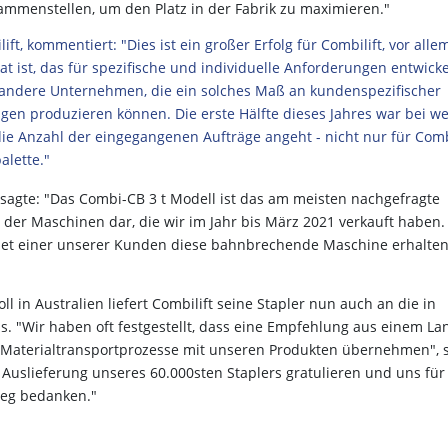
ammenstellen, um den Platz in der Fabrik zu maximieren."
, kommentiert: "Dies ist ein großer Erfolg für Combilift, vor alle
ikat ist, das für spezifische und individuelle Anforderungen entwicke
 andere Unternehmen, die ein solches Maß an kundenspezifischer
gen produzieren können. Die erste Hälfte dieses Jahres war bei w
die Anzahl der eingegangenen Aufträge angeht - nicht nur für Com
alette."
, sagte: "Das Combi-CB 3 t Modell ist das am meisten nachgefragte
 der Maschinen dar, die wir im Jahr bis März 2021 verkauft haben.
net einer unserer Kunden diese bahnbrechende Maschine erhalte
 in Australien liefert Combilift seine Stapler nun auch an die in
. "Wir haben oft festgestellt, dass eine Empfehlung aus einem La
n Materialtransportprozesse mit unseren Produkten übernehmen", 
Auslieferung unseres 60.000sten Staplers gratulieren und uns für
weg bedanken."