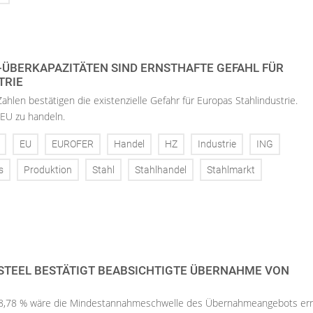
-ÜBERKAPAZITÄTEN SIND ERNSTHAFTE GEFAHL FÜR
TRIE
hlen bestätigen die existenzielle Gefahr für Europas Stahlindustrie.
EU zu handeln.
EU
EUROFER
Handel
HZ
Industrie
ING
s
Produktion
Stahl
Stahlhandel
Stahlmarkt
TEEL BESTÄTIGT BEABSICHTIGTE ÜBERNAHME VON
.
 58,78 % wäre die Mindestannahmeschwelle des Übernahmeangebots err