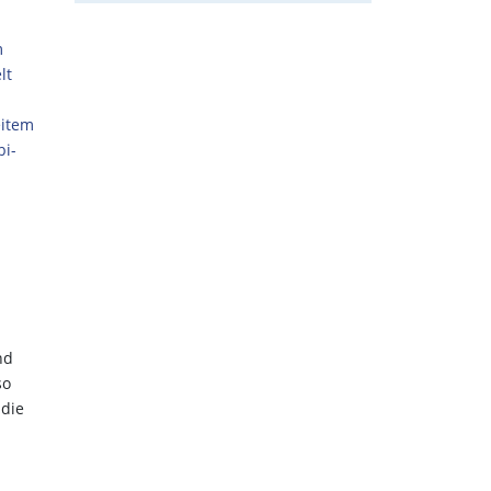
m
lt
eitem
bi-
n
nd
so
 die