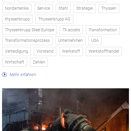
Nordamerika
Service
Stahl
Strategie
Thyssen
thyssenkrupp
Thyssenkrupp AG
Thyssenkrupp Steel Europe
Tk accelis
Transformation
Transformationsprozess
Unternehmen
USA
Verteidigung
Vorstand
Werkstoff
Werkstoffhandel
Wirtschaft
Zahlen
Mehr erfahren