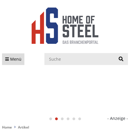
S
Menü
- Anzeige -
Home
Artikel