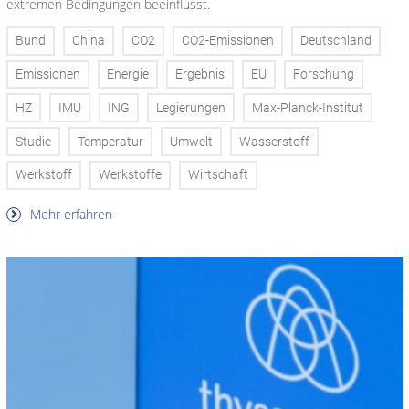
extremen Bedingungen beeinflusst.
Bund
China
CO2
CO2-Emissionen
Deutschland
Emissionen
Energie
Ergebnis
EU
Forschung
HZ
IMU
ING
Legierungen
Max-Planck-Institut
Studie
Temperatur
Umwelt
Wasserstoff
Werkstoff
Werkstoffe
Wirtschaft
Mehr erfahren