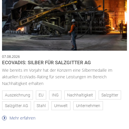
07.08.2026
ECOVADIS: SILBER FÜR SALZGITTER AG
Wie bereits im Vorjahr hat der Konzern eine Silbermedaille im
aktuellen EcoVadis-Rating für seine Leistungen im Bereich
Nachhaltigkeit erhalten
Auszeichnung
EU
ING
Nachhaltigkeit
Salzgitter
Salzgitter AG
Stahl
Umwelt
Unternehmen
Mehr erfahren