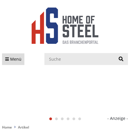
S
Menü
- Anzeige -
Home
Artikel