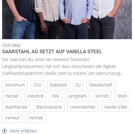
13.01.2022
SAARSTAHL AG SETZT AUF VANILLA STEEL
Die Saarstahl AG, einer der weltweit führenden
Langstahlproduzenten, hat sich dazu entschieden die digitale
Stahlhandelsplattform Vanilla Steel zu nutzen, um überschüssig...
Aluminium
CO2
Edelstahl
EU
Gesellschaft
Handel
Industrie
ING
Langstahl
Schrott
Stahl
Stahlhandel
Stahlindustrie
Unternehmen
Vanilla STeel
Verkauf
Vertrieb
Mehr erfahren