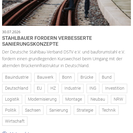
30.07.2026
STAHLBAUER FORDERN VERBESSERTE
SANIERUNGSKONZEPTE
Der Deutsche Stahlbau-Verband DSTV e.V. und bauforumstahl e.V.
fordern einen grundlegenden Kurswechsel beim Umgang mit der
alternden Brückeninfrastruktur in Deutschland.
Bauindustrie
Bauwerk
Bonn
Brücke
Bund
Deutschland
EU
HZ
Industrie
ING
Investition
Logistik
Modernisierung
Montage
Neubau
NRW
Politik
Sachsen
Sanierung
Strategie
Technik
Wirtschaft