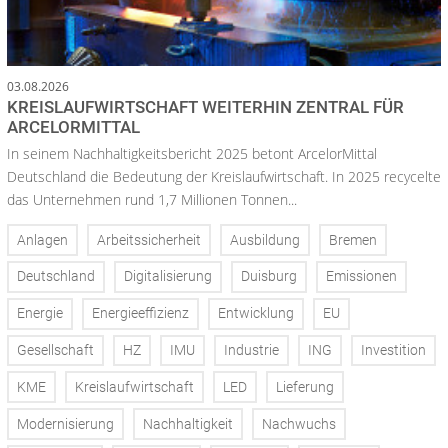
03.08.2026
KREISLAUFWIRTSCHAFT WEITERHIN ZENTRAL FÜR
ARCELORMITTAL
In seinem Nachhaltigkeitsbericht 2025 betont ArcelorMittal
Deutschland die Bedeutung der Kreislaufwirtschaft. In 2025 recycelte
das Unternehmen rund 1,7 Millionen Tonnen...
Anlagen
Arbeitssicherheit
Ausbildung
Bremen
Deutschland
Digitalisierung
Duisburg
Emissionen
Energie
Energieeffizienz
Entwicklung
EU
Gesellschaft
HZ
IMU
Industrie
ING
Investition
KME
Kreislaufwirtschaft
LED
Lieferung
Modernisierung
Nachhaltigkeit
Nachwuchs