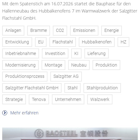
Mit dem Spatenstich am 16.07.2026 startet die Bauphase für den
Hallenneubau des Hubbalkenofens 7 im Warmwalzwerk der Salzgitter
Flachstahl GmbH.
Anlagen
Bramme
CO2
Emissionen
Energie
Entwicklung
EU
Flachstahl
Hubbalkenofen
HZ
Inbetriebnahme
Investition
KI
Lieferung
Modernisierung
Montage
Neubau
Produktion
Produktionsprozess
Salzgitter AG
Salzgitter Flachstahl GmbH
Stahl
Stahlproduktion
Strategie
Tenova
Unternehmen
Walzwerk
Mehr erfahren