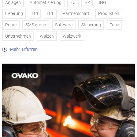
Anlagen
Automatisierung
EU
HZ
ING
Lieferung
Ltd
Ltd.
Partnerschaft
Produktion
Rohre
SMS group
Software
Steuerung
Tube
Unternehmen
Walzen
Walzwerk
Mehr erfahren