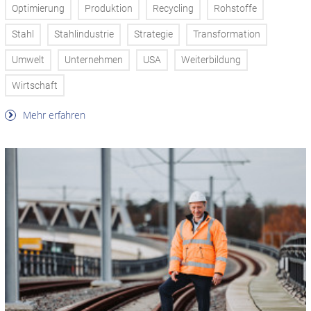
Optimierung
Produktion
Recycling
Rohstoffe
Stahl
Stahlindustrie
Strategie
Transformation
Umwelt
Unternehmen
USA
Weiterbildung
Wirtschaft
Mehr erfahren