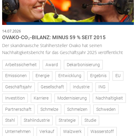
14.07.2026
OVAKO-CO₂-BILANZ: MINUS 59 % SEIT 2015
Der skandinavische Stahlhersteller Ovako hat seinen
Nachhaltigkeitsbericht für das Geschäftsjahr 2025 veröffentlicht
Arbeitssicherheit
Award
Dekarbonisierung
Emissionen
Energie
Entwicklung
Ergebnis
EU
Geschäftsjahr
Gesellschaft
Industrie
ING
Investition
Karriere
Modernisierung
Nachhaltigkeit
Partnerschaft
Schmelze
Schmelzen
Schweden
Stahl
Stahlindustrie
Strategie
Studie
Unternehmen
Verkauf
Walzwerk
Wasserstoff