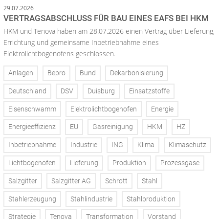
29.07.2026
VERTRAGSABSCHLUSS FÜR BAU EINES EAFS BEI HKM
HKM und Tenova haben am 28.07.2026 einen Vertrag über Lieferung,
Errichtung und gemeinsame Inbetriebnahme eines
Elektrolichtbogenofens geschlossen.
Anlagen
Bepro
Bund
Dekarbonisierung
Deutschland
DSV
Duisburg
Einsatzstoffe
Eisenschwamm
Elektrolichtbogenofen
Energie
Energieeffizienz
EU
Gasreinigung
HKM
HZ
Inbetriebnahme
Industrie
ING
Klima
Klimaschutz
Lichtbogenofen
Lieferung
Produktion
Prozessgase
Salzgitter
Salzgitter AG
Schrott
Stahl
Stahlerzeugung
Stahlindustrie
Stahlproduktion
Strategie
Tenova
Transformation
Vorstand