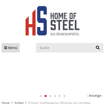
S
Menü
- Anzeige -
Home
Artikel
E-Autos: Stahlbauweise effizienter als Leichtbau