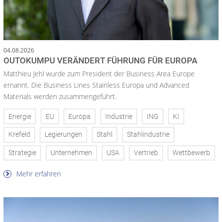
04.08.2026
OUTOKUMPU VERÄNDERT FÜHRUNG FÜR EUROPA
Matthieu Jehl wurde zum President der Business Area Europe
ernannt. Die Business Lines Stainless Europa und Advanced
Materials werden zusammengeführt.
Energie
EU
Europa
Industrie
ING
KI
Krefeld
Legierungen
Stahl
Stahlindustrie
Strategie
Unternehmen
USA
Vertrieb
Wettbewerb
Mehr erfahren