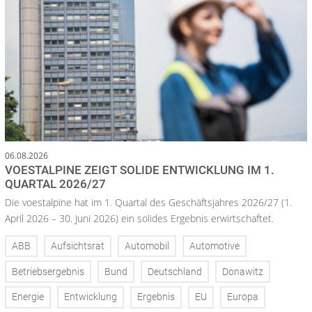
06.08.2026
VOESTALPINE ZEIGT SOLIDE ENTWICKLUNG IM 1.
QUARTAL 2026/27
Die voestalpine hat im 1. Quartal des Geschäftsjahres 2026/27 (1.
April 2026 – 30. Juni 2026) ein solides Ergebnis erwirtschaftet.
ABB
Aufsichtsrat
Automobil
Automotive
Betriebsergebnis
Bund
Deutschland
Donawitz
Energie
Entwicklung
Ergebnis
EU
Europa