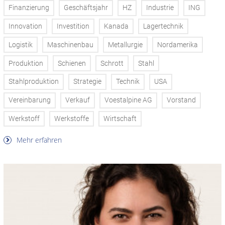
Finanzierung
Geschäftsjahr
HZ
Industrie
ING
Innovation
Investition
Kanada
Lagertechnik
Logistik
Maschinenbau
Metallurgie
Nordamerika
Produktion
Schienen
Schrott
Stahl
Stahlproduktion
Strategie
Technik
USA
Vereinbarung
Verkauf
Voestalpine AG
Vorstand
Werkstoff
Werkstoffe
Wirtschaft
Mehr erfahren