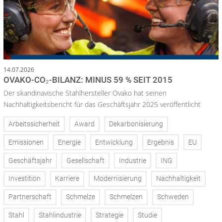
14.07.2026
OVAKO-CO₂-BILANZ: MINUS 59 % SEIT 2015
Der skandinavische Stahlhersteller Ovako hat seinen
Nachhaltigkeitsbericht für das Geschäftsjahr 2025 veröffentlicht
Arbeitssicherheit
Award
Dekarbonisierung
Emissionen
Energie
Entwicklung
Ergebnis
EU
Geschäftsjahr
Gesellschaft
Industrie
ING
Investition
Karriere
Modernisierung
Nachhaltigkeit
Partnerschaft
Schmelze
Schmelzen
Schweden
Stahl
Stahlindustrie
Strategie
Studie