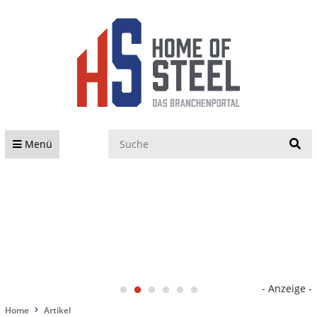
S
Menü
- Anzeige -
Home
Artikel