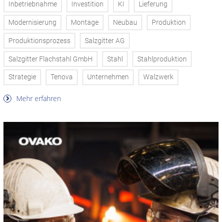
Inbetriebnahme
Investition
KI
Lieferung
Modernisierung
Montage
Neubau
Produktion
Produktionsprozess
Salzgitter AG
Salzgitter Flachstahl GmbH
Stahl
Stahlproduktion
Strategie
Tenova
Unternehmen
Walzwerk
Mehr erfahren