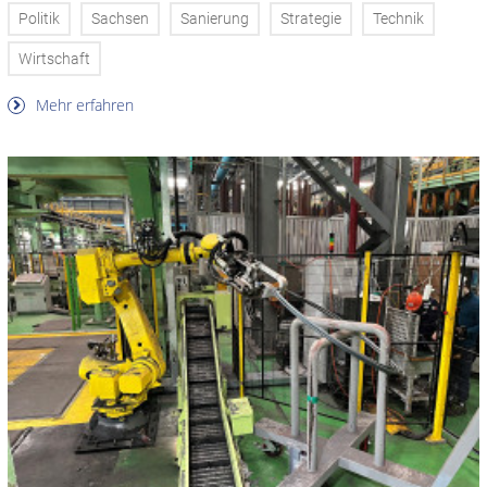
Politik
Sachsen
Sanierung
Strategie
Technik
Wirtschaft
Mehr erfahren