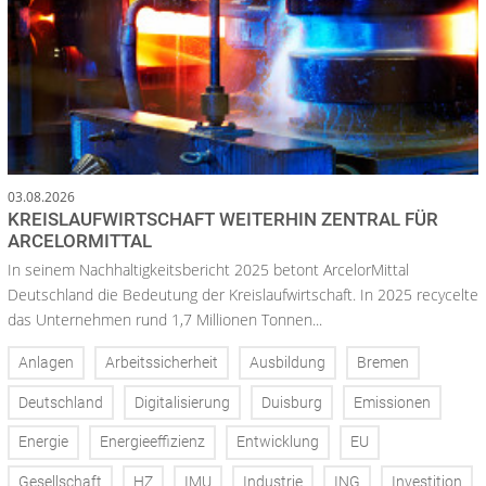
03.08.2026
KREISLAUFWIRTSCHAFT WEITERHIN ZENTRAL FÜR
ARCELORMITTAL
In seinem Nachhaltigkeitsbericht 2025 betont ArcelorMittal
Deutschland die Bedeutung der Kreislaufwirtschaft. In 2025 recycelte
das Unternehmen rund 1,7 Millionen Tonnen...
Anlagen
Arbeitssicherheit
Ausbildung
Bremen
Deutschland
Digitalisierung
Duisburg
Emissionen
Energie
Energieeffizienz
Entwicklung
EU
Gesellschaft
HZ
IMU
Industrie
ING
Investition