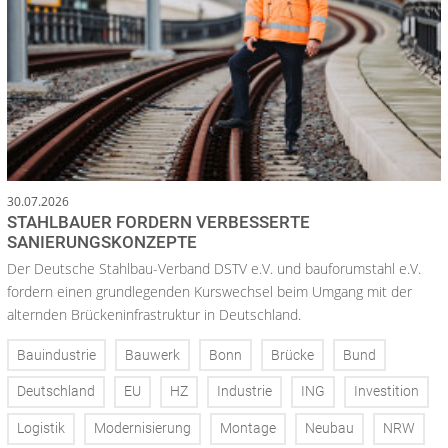
30.07.2026
STAHLBAUER FORDERN VERBESSERTE
SANIERUNGSKONZEPTE
Der Deutsche Stahlbau-Verband DSTV e.V. und bauforumstahl e.V.
fordern einen grundlegenden Kurswechsel beim Umgang mit der
alternden Brückeninfrastruktur in Deutschland.
Bauindustrie
Bauwerk
Bonn
Brücke
Bund
Deutschland
EU
HZ
Industrie
ING
Investition
Logistik
Modernisierung
Montage
Neubau
NRW