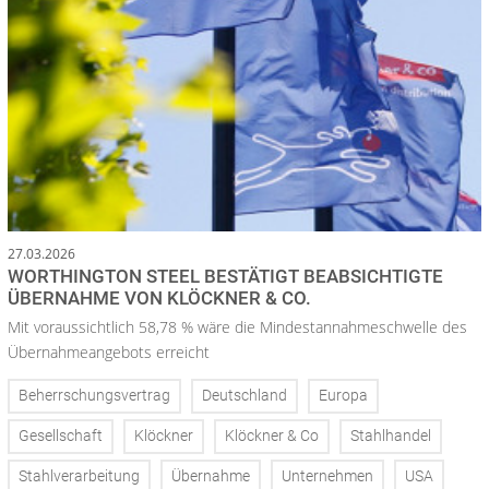
27.03.2026
WORTHINGTON STEEL BESTÄTIGT BEABSICHTIGTE
ÜBERNAHME VON KLÖCKNER & CO.
Mit voraussichtlich 58,78 % wäre die Mindestannahmeschwelle des
Übernahmeangebots erreicht
Beherrschungsvertrag
Deutschland
Europa
Gesellschaft
Klöckner
Klöckner & Co
Stahlhandel
Stahlverarbeitung
Übernahme
Unternehmen
USA