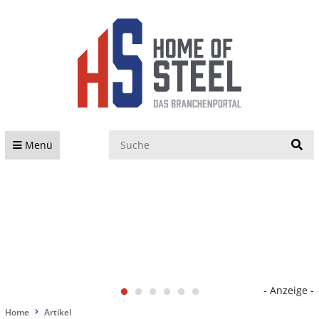
S
Menü
- Anzeige -
Home
Artikel