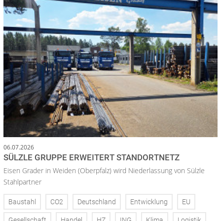
06.07.2026
SÜLZLE GRUPPE ERWEITERT STANDORTNETZ
Eisen Grader in Weiden (Oberpfalz) wird Niederlassung von Sülzle
Stahlpartner
Baustahl
CO2
Deutschland
Entwicklung
EU
Gesellschaft
Handel
HZ
ING
Klima
Logistik