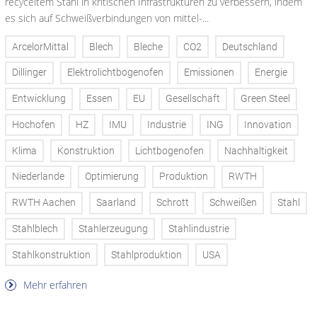
recyceltem Stahl in kritischen Infrastrukturen zu verbessern, indem
es sich auf Schweißverbindungen von mittel-...
ArcelorMittal
Blech
Bleche
CO2
Deutschland
Dillinger
Elektrolichtbogenofen
Emissionen
Energie
Entwicklung
Essen
EU
Gesellschaft
Green Steel
Hochofen
HZ
IMU
Industrie
ING
Innovation
Klima
Konstruktion
Lichtbogenofen
Nachhaltigkeit
Niederlande
Optimierung
Produktion
RWTH
RWTH Aachen
Saarland
Schrott
Schweißen
Stahl
Stahlblech
Stahlerzeugung
Stahlindustrie
Stahlkonstruktion
Stahlproduktion
USA
Mehr erfahren