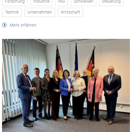
Forschung
Industrie
ING
Schweißen
Steuerung
Technik
Unternehmen
Wirtschaft
Mehr erfahren