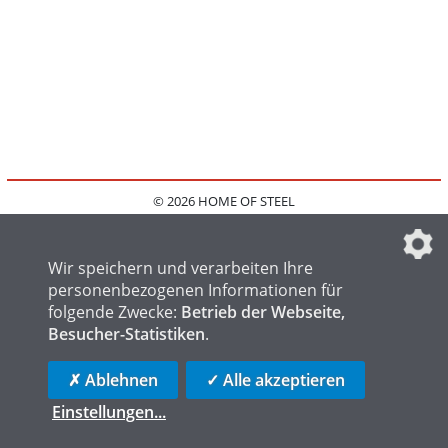
© 2026 HOME OF STEEL
HOME
KONTAKT
MEDIADATEN
DATENSCHUTZ
IMPRESSUM
FAQ
DATENSCHUTZEINSTELLUNGEN
Wir speichern und verarbeiten Ihre
personenbezogenen Informationen für
folgende Zwecke:
Betrieb der Webseite,
Besucher-Statistiken
.
HOME OF WELDING
HOME OF FOUNDRY
HOME OF LOGISTICS
✗ Ablehnen
✓ Alle akzeptieren
Einstellungen
...
die profilschmiede - Internetagentur