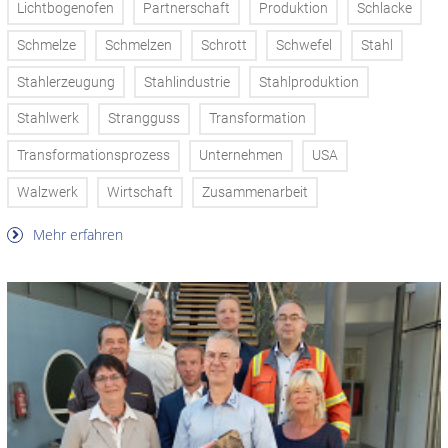
Lichtbogenofen
Partnerschaft
Produktion
Schlacke
Schmelze
Schmelzen
Schrott
Schwefel
Stahl
Stahlerzeugung
Stahlindustrie
Stahlproduktion
Stahlwerk
Strangguss
Transformation
Transformationsprozess
Unternehmen
USA
Walzwerk
Wirtschaft
Zusammenarbeit
Mehr erfahren