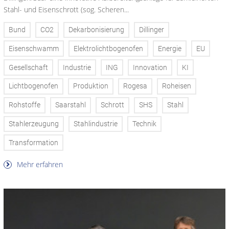
Stahl- und Eisenschrott (sog. Scheren...
Bund
CO2
Dekarbonisierung
Dillinger
Eisenschwamm
Elektrolichtbogenofen
Energie
EU
Gesellschaft
Industrie
ING
Innovation
KI
Lichtbogenofen
Produktion
Rogesa
Roheisen
Rohstoffe
Saarstahl
Schrott
SHS
Stahl
Stahlerzeugung
Stahlindustrie
Technik
Transformation
Mehr erfahren