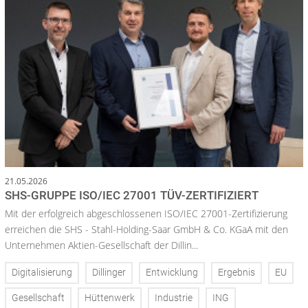
21.05.2026
SHS-GRUPPE ISO/IEC 27001 TÜV-ZERTIFIZIERT
Mit der erfolgreich abgeschlossenen ISO/IEC 27001-Zertifizierung
erreichen die SHS - Stahl-Holding-Saar GmbH & Co. KGaA mit den
Unternehmen Aktien-Gesellschaft der Dillin...
Digitalisierung
Dillinger
Entwicklung
Ergebnis
EU
Gesellschaft
Hüttenwerk
Industrie
ING