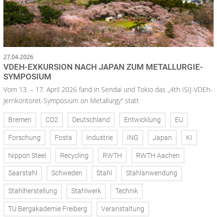
27.04.2026
VDEH-EXKURSION NACH JAPAN ZUM METALLURGIE-
SYMPOSIUM
Vom 13. – 17. April 2026 fand in Sendai und Tokio das „4th ISIJ-VDEh-
Jernkontoret-Symposium on Metallurgy“ statt
Bremen
CO2
Deutschland
Entwicklung
EU
Forschung
Fosta
Industrie
ING
Japan
KI
Nippon Steel
Recycling
RWTH
RWTH Aachen
Saarstahl
Schweden
Stahl
Stahlanwendung
Stahlherstellung
Stahlwerk
Technik
TU Bergakademie Freiberg
Veranstaltung