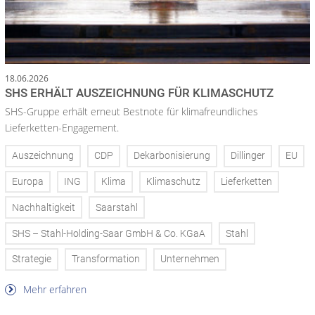
18.06.2026
SHS ERHÄLT AUSZEICHNUNG FÜR KLIMASCHUTZ
SHS-Gruppe erhält erneut Bestnote für klimafreundliches
Lieferketten-Engagement.
Auszeichnung
CDP
Dekarbonisierung
Dillinger
EU
Europa
ING
Klima
Klimaschutz
Lieferketten
Nachhaltigkeit
Saarstahl
SHS – Stahl-Holding-Saar GmbH & Co. KGaA
Stahl
Strategie
Transformation
Unternehmen
Mehr erfahren