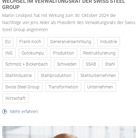
WECHSEL IM VERWALTUNGSRAT DER SWISS STEEL
GROUP
Martin Lindqvist hat mit Wirkung zum 30. Oktober 2024 die
Nachfolge von Jens Alder als Präsident des Verwaltungsrats der Swiss
Steel Group angetreten
EU
Frank Koch
Generalversammlung
Industrie
ING
Outokumpu
Produktion
Restrukturierung
Schmolz + Bickenbach
Schweden
SSAB
Stahl
Stahlindustrie
Stahlproduktion
Stahlunternehmen
Swiss Steel Group
Transformation
Unternehmen
Wirtschaft
Mehr erfahren