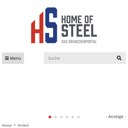
S
Menü
- Anzeige -
Home
Artikel