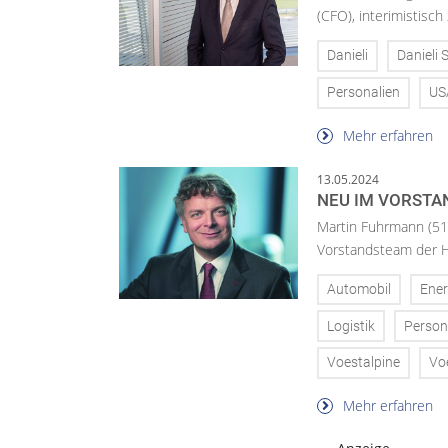
(CFO), interimistisch
Danieli
Danieli S
Personalien
US
Mehr erfahren
13.05.2024
NEU IM VORSTA
Martin Fuhrmann (51)
Vorstandsteam der H
Automobil
Ener
Logistik
Person
Voestalpine
Vo
Mehr erfahren