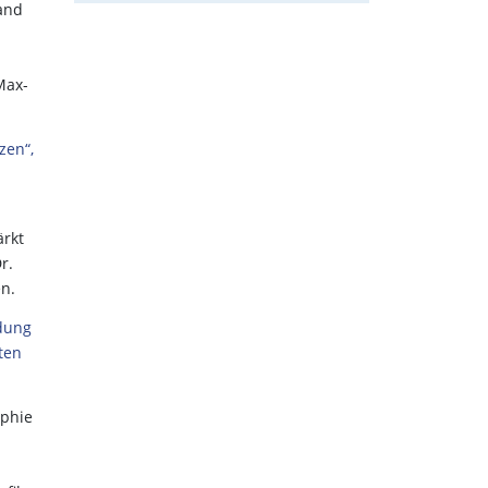
 and
Max-
zen“,
ärkt
r.
n.
ödung
ten
aphie