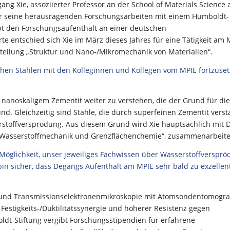
ang Xie, assoziierter Professor an der School of Materials Science
, für seine herausragenden Forschungsarbeiten mit einem Humboldt-
t den Forschungsaufenthalt an einer deutschen
te entschied sich Xie im März dieses Jahres für eine Tätigkeit am 
Abteilung „Struktur und Nano-/Mikromechanik von Materialien“.
schen Stählen mit den Kolleginnen und Kollegen vom MPIE fortzuset
 nanoskaligem Zementit weiter zu verstehen, die der Grund für die
sind. Gleichzeitig sind Stähle, die durch superfeinen Zementit verst
toffversprödung. Aus diesem Grund wird Xie hauptsächlich mit D
e „Wasserstoffmechanik und Grenzflächenchemie“, zusammenarbeite
Möglichkeit, unser jeweiliges Fachwissen über Wasserstoffverspr
in sicher, dass Degangs Aufenthalt am MPIE sehr bald zu exzellen
- und Transmissionselektronenmikroskopie mit Atomsondentomogr
 Festigkeits-/Duktilitätssynergie und höherer Resistenz gegen
dt-Stiftung vergibt Forschungsstipendien für erfahrene