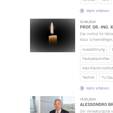
Mehr erfahren
02.08.2024
PROF. DR.-ING
Das Institut für Meta
Klaus Schwerdtfeger, 
Auszeichnung
Fachzeitschriften
Max-Planck-Institu
Technik
TU Cla
Mehr erfahren
16.05.2024
ALESSONDRO BR
Der Verwaltungsrat v