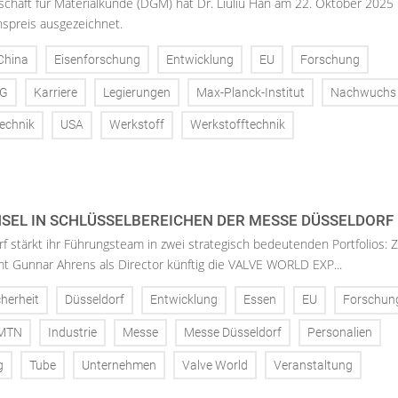
chaft für Materialkunde (DGM) hat Dr. Liuliu Han am 22. Oktober 2025 
reis ausgezeichnet.
China
Eisenforschung
Entwicklung
EU
Forschung
NG
Karriere
Legierungen
Max-Planck-Institut
Nachwuchs
echnik
USA
Werkstoff
Werkstofftechnik
EL IN SCHLÜSSELBEREICHEN DER MESSE DÜSSELDORF
 stärkt ihr Führungsteam in zwei strategisch bedeutenden Portfolios:
mt Gunnar Ahrens als Director künftig die VALVE WORLD EXP...
cherheit
Düsseldorf
Entwicklung
Essen
EU
Forschun
MTN
Industrie
Messe
Messe Düsseldorf
Personalien
g
Tube
Unternehmen
Valve World
Veranstaltung