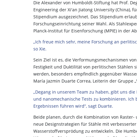
Die Alexander von Humboldt-Stiftung hat Prof. Deg
Engineering der Xi'an Jiatong University (China)
Stipendium ausgezeichnet. Das Stipendium erlaub
Forschungseinrichtung seiner Wahl. Als Stahlexper
Planck-Institut für Eisenforschung (MPIE) in der 
„Ich freue mich sehr, meine Forschung an perliti
so Xie.
Sein Ziel ist es, die Verformungsmechanismen von
Festigkeit und Duktilität von perlitischen Stählen 
werden, besonders empfindlich gegenüber Wassers
María Jazmin Duarte Correa, Leiterin der Grupp
„Degang in unserem Team zu haben, gibt uns die 
und nanomechanische Tests zu kombinieren. Ich b
Ergebnissen führen wird“, sagt Duarte.
Beide planen, durch die Kombination von Raster
neue Designstrategien für Stähle mit verbesserter
Wasserstoffversprödung zu entwickeln. Die Humbol