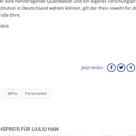
er eine hervorragende Qualifikation und ein eigenes Forschungspro
stitution in Deutschland wählen können, gilt der Preis sowohl für d
große Ehre.
GmbH)
Jetzt teilen
MPIe
Personalien
PREIS FÜR LIULIU HAN