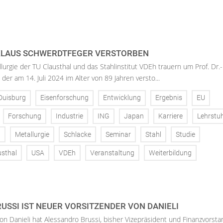
. KLAUS SCHWERDTFEGER VERSTORBEN
llurgie der TU Clausthal und das Stahlinstitut VDEh trauern um Prof. Dr.-
der am 14. Juli 2024 im Alter von 89 Jahren versto...
Duisburg
Eisenforschung
Entwicklung
Ergebnis
EU
Forschung
Industrie
ING
Japan
Karriere
Lehrstuh
t
Metallurgie
Schlacke
Seminar
Stahl
Studie
usthal
USA
VDEh
Veranstaltung
Weiterbildung
USSI IST NEUER VORSITZENDER VON DANIELI
on Danieli hat Alessandro Brussi, bisher Vizepräsident und Finanzvorsta