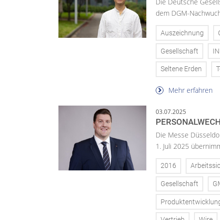
Die Deutsche Gesells
dem DGM-Nachwuchsp
Auszeichnung
Gesellschaft
I
Seltene Erden
T
Mehr erfahren
03.07.2025
PERSONALWECHS
Die Messe Düsseldorf
1. Juli 2025 übernim
2016
Arbeitssi
Gesellschaft
G
Produktentwicklun
Vertrieb
Wire