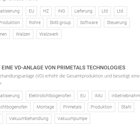
atisierung
EU
HZ
ING
Lieferung
Ltd
Ltd.
Produktion
Rohre
SMS group
Software
Steuerung
men
Walzen
Walzwerk
T EINE VD-ANLAGE VON PRIMETALS TECHNOLOGIES
andlungsanlage (VD) erhöht die Gesamtproduktion und beseitigt ein
k
atisierung
Elektrolichtbogenofen
EU
IMU
Inbetriebnahm
ichtbogenofen
Montage
Primetals
Produktion
Stahl
Vakuumbehandlung
Vakuumpumpe