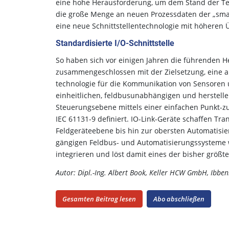
eine hohe Herausforderung, um dem Stand der Te
die große Menge an neuen Prozessdaten der „sma
eine neue Schnittstellentechnologie mit höheren
Standardisierte I/O-Schnittstelle
So haben sich vor einigen Jahren die führenden 
zusammengeschlossen mit der Zielsetzung, eine all
technologie für die Kommunikation von Sensoren u
einheitlichen, feldbusunabhängigen und herstell
Steuerungsebene mittels einer einfachen Punkt-z
IEC 61131-9 definiert. IO-Link-Geräte schaffen 
Feldgeräteebene bis hin zur obersten Automatisierun
gängigen Feldbus- und Automatisierungssysteme w
integrieren und löst damit eines der bisher größt
Autor: Dipl.-Ing. Albert Book, Keller HCW GmbH, Ibbe
Gesamten Beitrag lesen
Abo abschließen