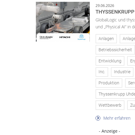
29.06.2026
THYSSENKRUPP 
GlobalLogic und thys
und „Physical AI“ in 
Anlagen
Anlag
Betriebssicherheit
Entwicklung
Er
Inc.
Industrie
Produktion
Ser
Thyssenkrupp Uhd
Wettbewerb
Zu
Mehr erfahren
- Anzeige -