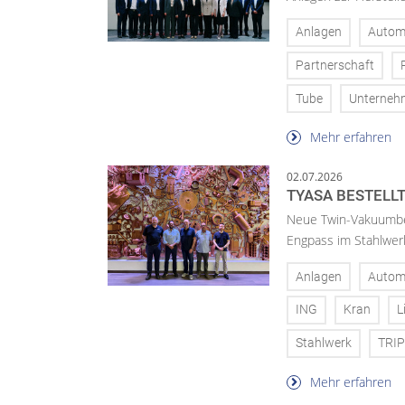
Anlagen
Autom
Partnerschaft
Tube
Unterneh
Mehr erfahren
02.07.2026
TYASA BESTELL
Neue Twin-Vakuumbeh
Engpass im Stahlwer
Anlagen
Autom
ING
Kran
L
Stahlwerk
TRIP
Mehr erfahren