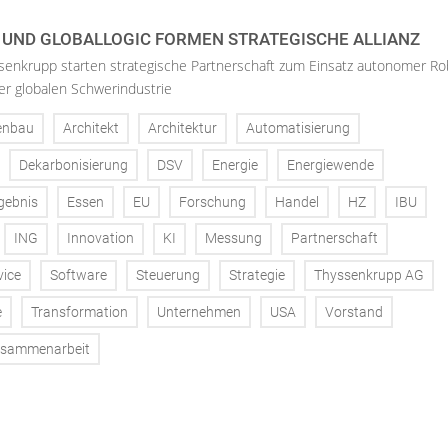
UND GLOBALLOGIC FORMEN STRATEGISCHE ALLIANZ
senkrupp starten strategische Partnerschaft zum Einsatz autonomer Ro
der globalen Schwerindustrie
enbau
Architekt
Architektur
Automatisierung
Dekarbonisierung
DSV
Energie
Energiewende
gebnis
Essen
EU
Forschung
Handel
HZ
IBU
ING
Innovation
KI
Messung
Partnerschaft
vice
Software
Steuerung
Strategie
Thyssenkrupp AG
e
Transformation
Unternehmen
USA
Vorstand
sammenarbeit