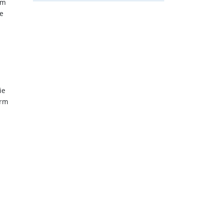
Um
e
ie
orm