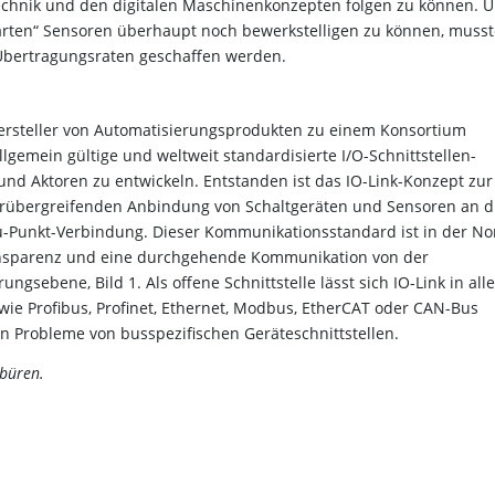
chnik und den digitalen Maschinenkonzepten folgen zu können. 
rten“ Sensoren überhaupt noch bewerkstelligen zu können, musst
 Übertragungsraten geschaffen werden.
Hersteller von Automatisierungsprodukten zu einem Konsortium
gemein gültige und weltweit standardisierte I/O-Schnittstellen-
nd Aktoren zu entwickeln. Entstanden ist das IO-Link-Konzept zur
erübergreifenden Anbindung von Schaltgeräten und Sensoren an d
u-Punkt-Verbindung. Dieser Kommunikationsstandard ist in der N
Transparenz und eine durchgehende Kommunikation von der
gsebene, Bild 1. Als offene Schnittstelle lässt sich IO-Link in alle
ie Profibus, Profinet, Ethernet, Modbus, EtherCAT oder CAN-Bus
en Probleme von busspezifischen Geräteschnittstellen.
nbüren.