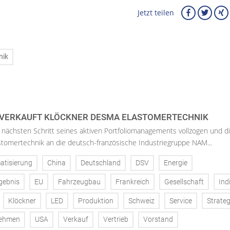
Jetzt teilen
nik
 VERKAUFT KLÖCKNER DESMA ELASTOMERTECHNIK
nächsten Schritt seines aktiven Portfoliomanagements vollzogen und d
tomertechnik an die deutsch-französische Industriegruppe NAM...
atisierung
China
Deutschland
DSV
Energie
gebnis
EU
Fahrzeugbau
Frankreich
Gesellschaft
Ind
Klöckner
LED
Produktion
Schweiz
Service
Strateg
nehmen
USA
Verkauf
Vertrieb
Vorstand