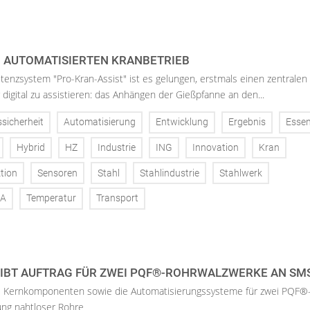
M AUTOMATISIERTEN KRANBETRIEB
enzsystem "Pro-Kran-Assist" ist es gelungen, erstmals einen zentralen
 digital zu assistieren: das Anhängen der Gießpfanne an den...
ssicherheit
Automatisierung
Entwicklung
Ergebnis
Esse
Hybrid
HZ
Industrie
ING
Innovation
Kran
tion
Sensoren
Stahl
Stahlindustrie
Stahlwerk
A
Temperatur
Transport
IBT AUFTRAG FÜR ZWEI PQF®-ROHRWALZWERKE AN SM
he Kernkomponenten sowie die Automatisierungssysteme für zwei PQF®
ung nahtloser Rohre