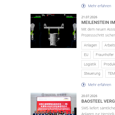
Mehr erfahren
21.07.2026
MEILENSTEIN I
Mit dem neuen Assist
Prozessschritt sicher
Anlagen
Arbeit
EU
Fraunhofer
Logistik
Produk
Steuerung
TEM
Mehr erfahren
20.07.2026
BAOSTEEL VERG
SMS liefert sämtlic
Anlagen zur Herstell