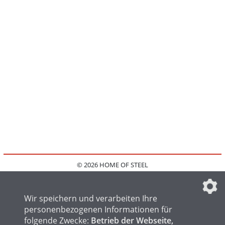
© 2026 HOME OF STEEL
HOME
KONTAKT
MEDIADATEN
DATENSCHUTZ
IMPRESSUM
FAQ
DATENSCHUTZEINSTELLUNGEN
Wir speichern und verarbeiten Ihre
personenbezogenen Informationen für
folgende Zwecke:
Betrieb der Webseite,