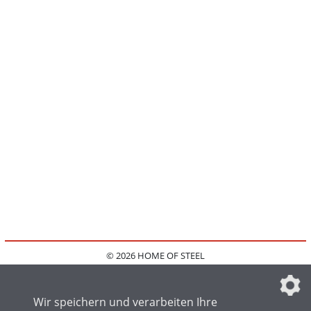
© 2026 HOME OF STEEL
HOME
KONTAKT
MEDIADATEN
DATENSCHUTZ
IMPRESSUM
FAQ
DATENSCHUTZEINSTELLUNGEN
Wir speichern und verarbeiten Ihre