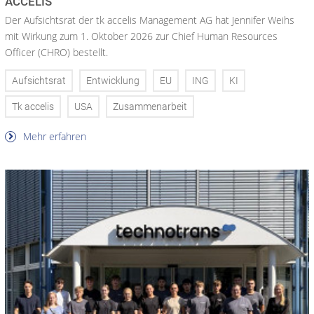
ACCELIS
Der Aufsichtsrat der tk accelis Management AG hat Jennifer Weihs
mit Wirkung zum 1. Oktober 2026 zur Chief Human Resources
Officer (CHRO) bestellt.
Aufsichtsrat
Entwicklung
EU
ING
KI
Tk accelis
USA
Zusammenarbeit
Mehr erfahren