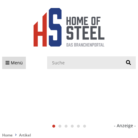
S
Menü
- Anzeige -
Home
Artikel