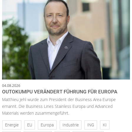
04.08.2026
OUTOKUMPU VERÄNDERT FÜHRUNG FÜR EUROPA
Matthieu Jehl wurde zum President der Business Area Europe
ernannt. Die Business Lines Stainless Europa und Advanced
Materials werden zusammengeführt.
Energie
EU
Europa
Industrie
ING
KI