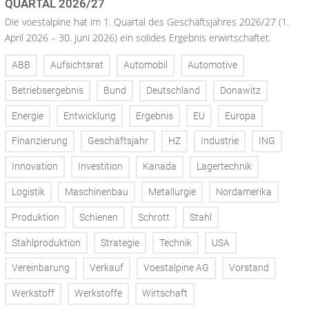
QUARTAL 2026/27
Die voestalpine hat im 1. Quartal des Geschäftsjahres 2026/27 (1.
April 2026 – 30. Juni 2026) ein solides Ergebnis erwirtschaftet.
ABB
Aufsichtsrat
Automobil
Automotive
Betriebsergebnis
Bund
Deutschland
Donawitz
Energie
Entwicklung
Ergebnis
EU
Europa
Finanzierung
Geschäftsjahr
HZ
Industrie
ING
Innovation
Investition
Kanada
Lagertechnik
Logistik
Maschinenbau
Metallurgie
Nordamerika
Produktion
Schienen
Schrott
Stahl
Stahlproduktion
Strategie
Technik
USA
Vereinbarung
Verkauf
Voestalpine AG
Vorstand
Werkstoff
Werkstoffe
Wirtschaft