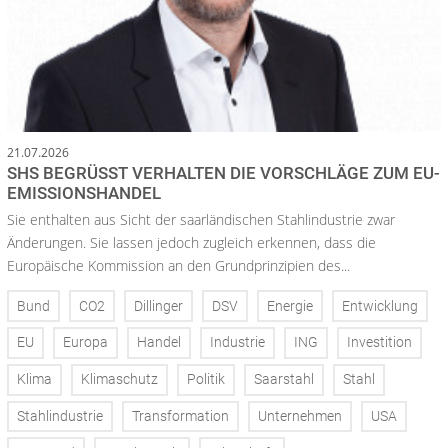
21.07.2026
SHS BEGRÜSST VERHALTEN DIE VORSCHLÄGE ZUM EU-E
MISSIONSHANDEL
Sie enthalten aus Sicht der saarländischen Stahlindustrie zwar
Änderungen. Sie lassen jedoch zugleich erkennen, dass die
Europäische Kommission an den Grundprinzipien des...
Bund
CO2
Dillinger
DSV
Energie
Entwicklung
EU
Europa
Handel
Industrie
ING
Investition
Klima
Klimaschutz
Politik
Saarstahl
Stahl
Stahlindustrie
Transformation
Unternehmen
USA