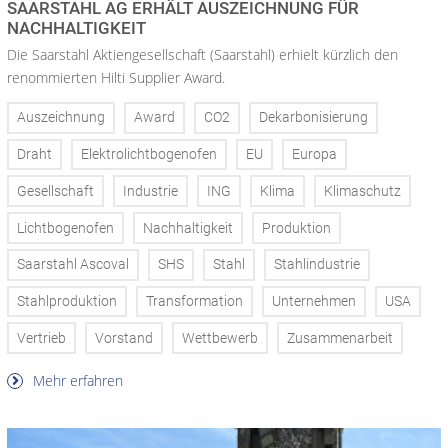
SAARSTAHL AG ERHÄLT AUSZEICHNUNG FÜR
NACHHALTIGKEIT
Die Saarstahl Aktiengesellschaft (Saarstahl) erhielt kürzlich den
renommierten Hilti Supplier Award.
Auszeichnung
Award
CO2
Dekarbonisierung
Draht
Elektrolichtbogenofen
EU
Europa
Gesellschaft
Industrie
ING
Klima
Klimaschutz
Lichtbogenofen
Nachhaltigkeit
Produktion
Saarstahl Ascoval
SHS
Stahl
Stahlindustrie
Stahlproduktion
Transformation
Unternehmen
USA
Vertrieb
Vorstand
Wettbewerb
Zusammenarbeit
Mehr erfahren