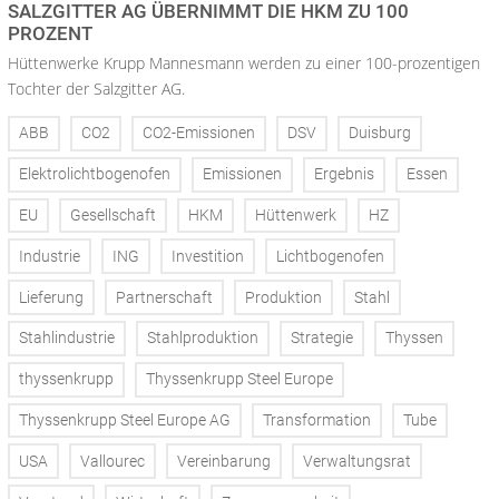
SALZGITTER AG ÜBERNIMMT DIE HKM ZU 100
PROZENT
Hüttenwerke Krupp Mannesmann werden zu einer 100-prozentigen
Tochter der Salzgitter AG.
ABB
CO2
CO2-Emissionen
DSV
Duisburg
Elektrolichtbogenofen
Emissionen
Ergebnis
Essen
EU
Gesellschaft
HKM
Hüttenwerk
HZ
Industrie
ING
Investition
Lichtbogenofen
Lieferung
Partnerschaft
Produktion
Stahl
Stahlindustrie
Stahlproduktion
Strategie
Thyssen
thyssenkrupp
Thyssenkrupp Steel Europe
Thyssenkrupp Steel Europe AG
Transformation
Tube
USA
Vallourec
Vereinbarung
Verwaltungsrat