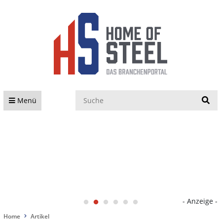
S
Menü
- Anzeige -
Home
Artikel