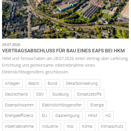
29.07.2026
VERTRAGSABSCHLUSS FÜR BAU EINES EAFS BEI HKM
HKM und Tenova haben am 28.07.2026 einen Vertrag über Lieferung,
Errichtung und gemeinsame Inbetriebnahme eines
Elektrolichtbogenofens geschlossen.
Anlagen
Bepro
Bund
Dekarbonisierung
Deutschland
DSV
Duisburg
Einsatzstoffe
Eisenschwamm
Elektrolichtbogenofen
Energie
Energieeffizienz
EU
Gasreinigung
HKM
HZ
Inbetriebnahme
Industrie
ING
Klima
Klimaschutz