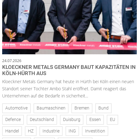
24.07.2026
KLOECKNER METALS GERMANY BAUT KAPAZITÄTEN IN
KÖLN-HÜRTH AUS
Kloeckner Metals Germany hat heute in Hürth bei Köln einen neuen
Standort seiner Tochter Ambo Stahl eröffnet. Damit reagiert das
Unternehmen auf die Bedarfe in sicherheit...
Automotive
Baumaschinen
Bremen
Bund
Defence
Deutschland
Duisburg
Essen
EU
Handel
HZ
Industrie
ING
Investition