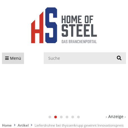
S
Menü
- Anzeige -
Home
Artikel
Lieferdrohne bei thyssenkrupp gewinnt Innovationspreis