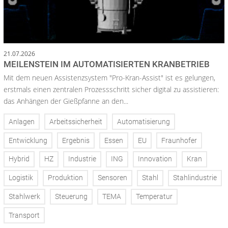
21.07.2026
MEILENSTEIN IM AUTOMATISIERTEN KRANBETRIEB
Mit dem neuen Assistenzsystem "Pro-Kran-Assist" ist es gelungen,
erstmals einen zentralen Prozessschritt sicher digital zu assistieren:
das Anhängen der Gießpfanne an den...
Anlagen
Arbeitssicherheit
Automatisierung
Entwicklung
Ergebnis
Essen
EU
Fraunhofer
Hybrid
HZ
Industrie
ING
Innovation
Kran
Logistik
Produktion
Sensoren
Stahl
Stahlindustrie
Stahlwerk
Steuerung
TEMA
Temperatur
Transport