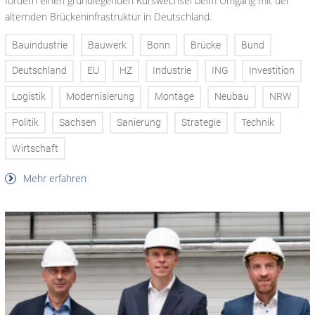
fordern einen grundlegenden Kurswechsel beim Umgang mit der
alternden Brückeninfrastruktur in Deutschland.
Bauindustrie
Bauwerk
Bonn
Brücke
Bund
Deutschland
EU
HZ
Industrie
ING
Investition
Logistik
Modernisierung
Montage
Neubau
NRW
Politik
Sachsen
Sanierung
Strategie
Technik
Wirtschaft
Mehr erfahren