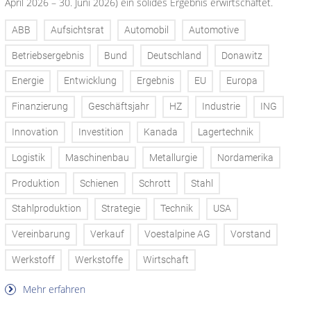
April 2026 – 30. Juni 2026) ein solides Ergebnis erwirtschaftet.
ABB
Aufsichtsrat
Automobil
Automotive
Betriebsergebnis
Bund
Deutschland
Donawitz
Energie
Entwicklung
Ergebnis
EU
Europa
Finanzierung
Geschäftsjahr
HZ
Industrie
ING
Innovation
Investition
Kanada
Lagertechnik
Logistik
Maschinenbau
Metallurgie
Nordamerika
Produktion
Schienen
Schrott
Stahl
Stahlproduktion
Strategie
Technik
USA
Vereinbarung
Verkauf
Voestalpine AG
Vorstand
Werkstoff
Werkstoffe
Wirtschaft
Mehr erfahren