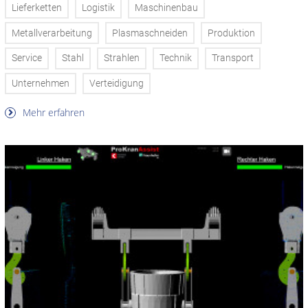
Lieferketten
Logistik
Maschinenbau
Metallverarbeitung
Plasmaschneiden
Produktion
Service
Stahl
Strahlen
Technik
Transport
Unternehmen
Verteidigung
Mehr erfahren