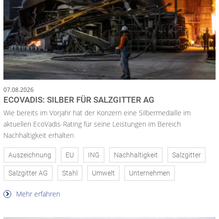
07.08.2026
ECOVADIS: SILBER FÜR SALZGITTER AG
Wie bereits im Vorjahr hat der Konzern eine Silbermedaille im
aktuellen EcoVadis-Rating für seine Leistungen im Bereich
Nachhaltigkeit erhalten
Auszeichnung
EU
ING
Nachhaltigkeit
Salzgitter
Salzgitter AG
Stahl
Umwelt
Unternehmen
Mehr erfahren