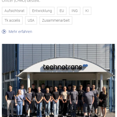
Officer (CHRO) bestellt.
Aufsichtsrat
Entwicklung
EU
ING
KI
Tk accelis
USA
Zusammenarbeit
Mehr erfahren