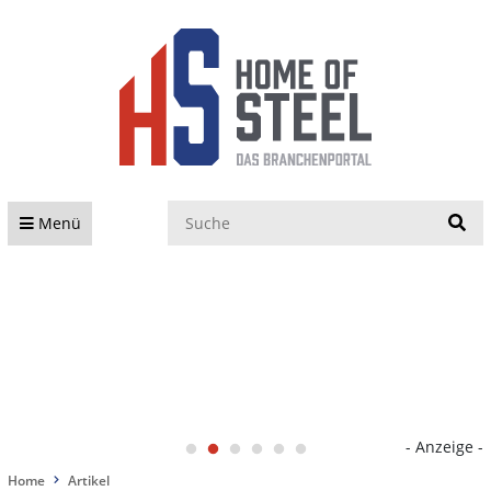
S
Menü
- Anzeige -
Home
Artikel