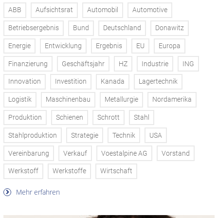
ABB
Aufsichtsrat
Automobil
Automotive
Betriebsergebnis
Bund
Deutschland
Donawitz
Energie
Entwicklung
Ergebnis
EU
Europa
Finanzierung
Geschäftsjahr
HZ
Industrie
ING
Innovation
Investition
Kanada
Lagertechnik
Logistik
Maschinenbau
Metallurgie
Nordamerika
Produktion
Schienen
Schrott
Stahl
Stahlproduktion
Strategie
Technik
USA
Vereinbarung
Verkauf
Voestalpine AG
Vorstand
Werkstoff
Werkstoffe
Wirtschaft
Mehr erfahren