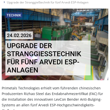
Upgrade der Stranggießtechnik für fünf Arvedi ESP-Anlagen
TECHNIK
24.02.2026
UPGRADE DER
STRANGGIESSTECHNIK F
ÜR FÜNF ARVEDI ESP-A
NLAGEN
Primetals Technologies erhielt vom führenden chinesischen
Produzenten Rizhao Steel das Endabnahmezertifikat (FAC) für
die Installation des innovativen LevCon Bender Anti-Bulging-
Systems an allen fünf Arvedi ESP-Hochgeschwindigkeits-