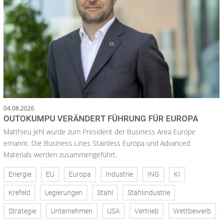
04.08.2026
OUTOKUMPU VERÄNDERT FÜHRUNG FÜR EUROPA
Matthieu Jehl wurde zum President der Business Area Europe
ernannt. Die Business Lines Stainless Europa und Advanced
Materials werden zusammengeführt.
Energie
EU
Europa
Industrie
ING
KI
Krefeld
Legierungen
Stahl
Stahlindustrie
Strategie
Unternehmen
USA
Vertrieb
Wettbewerb