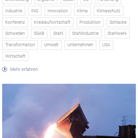
Industrie
ING
Innovation
Klima
Klimaschutz
Konferenz
Kreislaufwirtschaft
Produktion
Schlacke
Schweden
SSAB
Stahl
Stahlindustrie
Stahlwerk
Transformation
Umwelt
Unternehmen
USA
Wirtschaft
Mehr erfahren