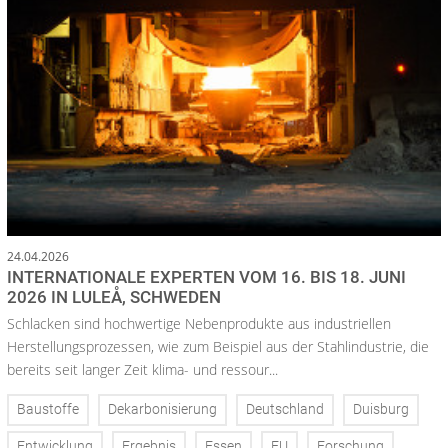
24.04.2026
INTERNATIONALE EXPERTEN VOM 16. BIS 18. JUNI
2026 IN LULEÅ, SCHWEDEN
Schlacken sind hochwertige Nebenprodukte aus industriellen
Herstellungsprozessen, wie zum Beispiel aus der Stahlindustrie, die
bereits seit langer Zeit klima- und ressour...
Baustoffe
Dekarbonisierung
Deutschland
Duisburg
Entwicklung
Ergebnis
Essen
EU
Forschung