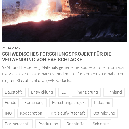
21.04.2026
SCHWEDISCHES FORSCHUNGSPROJEKT FÜR DIE
VERWENDUNG VON EAF-SCHLACKE
SSAB und Heidelberg Materials gehen eine Kooperation ein, um aus
EAF-Schlacke ein alternatives Bindemittel für Zement zu erhaltenion
ein, um Blasluftschlacke (EAF-Schlack...
Baustoffe
Entwicklung
EU
Finanzierung
Finnland
Fonds
Forschung
Forschungsprojekt
Industrie
ING
Kooperation
Kreislaufwirtschaft
Optimierung
Partnerschaft
Produktion
Rohstoffe
Schlacke