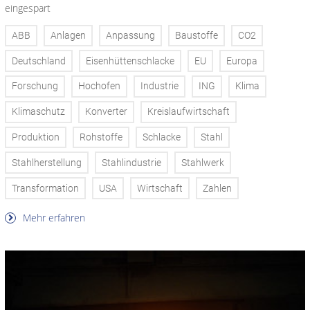
eingespart
ABB
Anlagen
Anpassung
Baustoffe
CO2
Deutschland
Eisenhüttenschlacke
EU
Europa
Forschung
Hochofen
Industrie
ING
Klima
Klimaschutz
Konverter
Kreislaufwirtschaft
Produktion
Rohstoffe
Schlacke
Stahl
Stahlherstellung
Stahlindustrie
Stahlwerk
Transformation
USA
Wirtschaft
Zahlen
Mehr erfahren