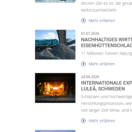
dessen Ziel es ist, die ge
weiterzuentwickeln.
Mehr erfahren
01.07.2026
NACHHALTIGES WIRT
EISENHÜTTENSCHLAC
11 Millionen Tonnen Naturg
Mehr erfahren
24.04.2026
INTERNATIONALE EXPE
LULEÅ, SCHWEDEN
Schlacken sind hochwertige
Herstellungsprozessen, wie 
seit langer Zeit klima- und r
Mehr erfahren