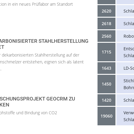
tion in ein neues Prüflabor am Standort
2620
Schl
2618
Schl
2560
Robo
ARBONISIERTER STAHLHERSTELLUNG
ET
Ents
1715
 dekarbonisierten Stahlherstellung auf der
Schl
nschmelzer entstehen, eignen sich als latent
1643
LD-S
.
Stich
1450
Bohr
RSCHUNGSPROJEKT GEOCRM ZU
1420
Schl
KEN
Rohstoffe und Bindung von CO2
Verw
19060
Schla