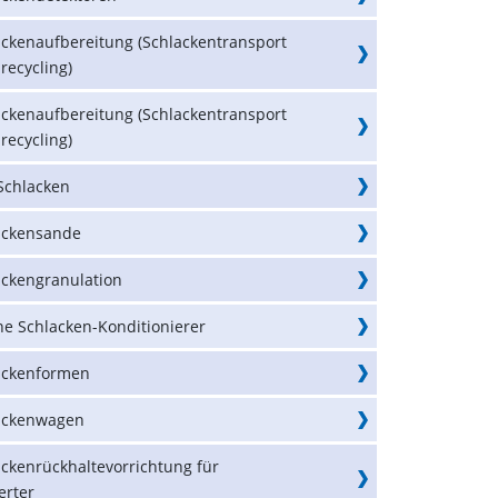
ackenaufbereitung (Schlackentransport
recycling)
ackenaufbereitung (Schlackentransport
recycling)
Schlacken
ackensande
ackengranulation
ne Schlacken-Konditionierer
ackenformen
ackenwagen
ackenrückhaltevorrichtung für
erter