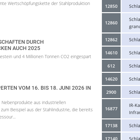
samte Wertschöpfungskette der Stahlproduktion
12850
Schl
Schl
12860
gran
12862
Schl
SCHAFTEN DURCH
KEN AUCH 2025
14610
Schl
estein und 4 Millionen Tonnen CO2 eingespart
612
Schl
14620
Schl
RTEN VOM 16. BIS 18. JUNI 2026 IN
2900
Schl
 Nebenprodukte aus industriellen
IR-K
16877
zum Beispiel aus der Stahlindustrie, die bereits
Infra
essour...
17138
Schla
17140
Schl