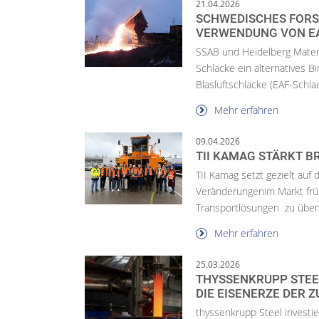
21.04.2026
SCHWEDISCHES FORS
VERWENDUNG VON E
SSAB und Heidelberg Materi
Schlacke ein alternatives B
Blasluftschlacke (EAF-Schlac
Mehr erfahren
09.04.2026
TII KAMAG STÄRKT 
TII Kamag setzt gezielt auf
Veränderungenim Markt früh
Transportlösungen zu übers
Mehr erfahren
25.03.2026
THYSSENKRUPP STEEL
DIE EISENERZE DER 
thyssenkrupp Steel investi