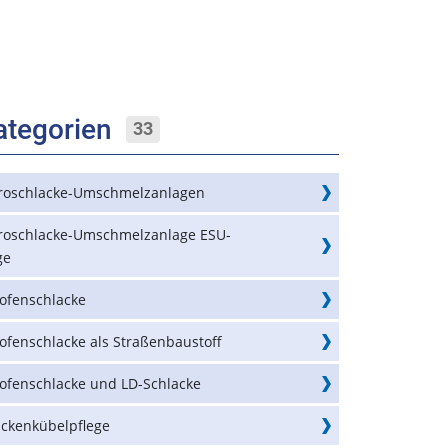
ategorien
33
troschlacke-Umschmelzanlagen
troschlacke-Umschmelzanlage ESU-
ge
ofenschlacke
ofenschlacke als Straßenbaustoff
ofenschlacke und LD-Schlacke
ackenkübelpflege