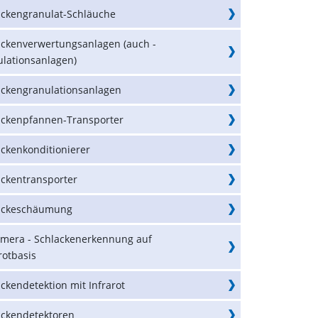
ackengranulat-Schläuche
ackenverwertungsanlagen (auch -
ulationsanlagen)
ackengranulationsanlagen
ackenpfannen-Transporter
ackenkonditionierer
ackentransporter
ackeschäumung
amera - Schlackenerkennung auf
rotbasis
ckendetektion mit Infrarot
ackendetektoren