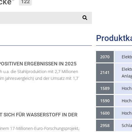
acke“
122
Produktk
2070
Elek
POSITIVEN ERGEBNISSEN IN 2025
Elek
h u.a. die Stahlproduktion mit 2,7 Millionen
2141
Anla
im Jahresvergleich) und der Umsatz mit 1,7
1589
Hoch
1590
Hoch
1600
Hoch
 SICH FÜR WASSERSTOFF IN DER
2958
Schl
 einem 17-Millionen-Euro-Forschungsprojekt,