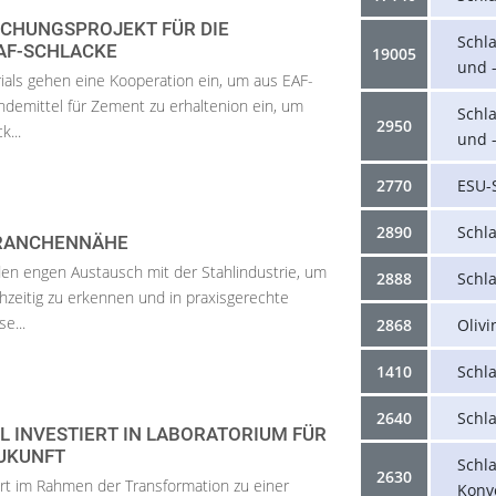
CHUNGSPROJEKT FÜR DIE
Schl
AF-SCHLACKE
19005
und -
als gehen eine Kooperation ein, um aus EAF-
indemittel für Zement zu erhaltenion ein, um
Schl
2950
k...
und -
2770
ESU-
2890
Schl
BRANCHENNÄHE
 den engen Austausch mit der Stahlindustrie, um
2888
Schl
zeitig zu erkennen und in praxisgerechte
e...
2868
Olivi
1410
Schl
2640
Schl
 INVESTIERT IN LABORATORIUM FÜR
ZUKUNFT
Schl
2630
ert im Rahmen der Transformation zu einer
Konv