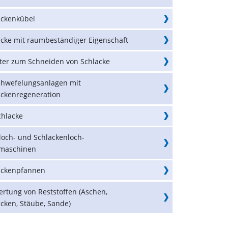
ackenkübel
acke mit raumbeständiger Eigenschaft
ter zum Schneiden von Schlacke
chwefelungsanlagen mit
ackenregeneration
chlacke
loch- und Schlackenloch-
maschinen
ackenpfannen
ertung von Reststoffen (Aschen,
cken, Stäube, Sande)